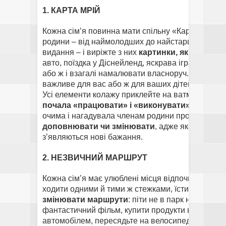
1. КАРТА МРІЙ
Кожна сім’я повинна мати спільну «Карту мрій» 
родини – від наймолодших до найстарших. Для ць
видання – і виріжте з них
картинки, які символі
авто, поїздка у Діснейленд, яскрава іграшка... Іл
або ж і взагалі намалювати власноруч. Кожну ка
важливе для вас або ж для ваших дітей певне баж
Усі елементи колажу приклейте на ватман, а в цен
почала «працювати» і «виконувати» ваші ба
очима і нагадувала членам родини про їх прагне
доповнювати чи змінювати
, адже якась мрія 
з’являються нові бажання.
2. НЕЗВИЧНИЙ МАРШРУТ
Кожна сім’я має улюблені місця відпочинку – парк
ходити одними й тими ж стежками, їсти ті ж самі 
змінювати маршрути
: піти не в парк на прогул
фантастичний фільм, купити продукти в іншому с
автомобілем, пересядьте на велосипеди! Гру в бо