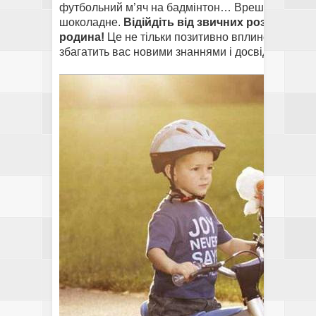
футбольний м’яч на бадмінтон… Врешті решт апе
шоколадне.
Відійдіть від звичних розваг та м
родина!
Це не тільки позитивно вплине на ваше з
збагатить вас новими знаннями і досвідом.