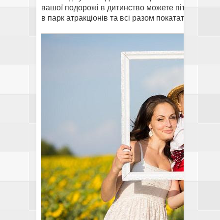
вашої подорожі в дитинство можете піти до кіно
в парк атракціонів та всі разом покататися там.