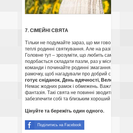
7. СІМЕЙНІ СВЯТА
Тільки не подумайте зараз, що ми говоримо про в
теплі родинні святкування. Але на разі йдеться 
Головне тут – зрозуміти, що любить саме ваша роди
подобається складати пазли, раз у місяць святкуй
команди і починайте родинні змагання. Складені 
рамочку, щоб нагадували про добрий сімейний 
готує сніданок, День вдячності, Велодень, 
Немає жодних рамок і обмежень. Важливі тільки 
фантазія. Такі свята не повинні зводитися лиш 
забезпечити собі та близьким хороший настрій на
Цінуйте та бережіть один одного.
Поділитись на Facebook