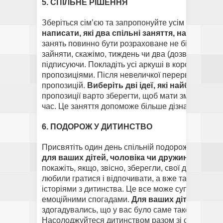
5. СПІЛЬНЕ РІШЕННЯ
Зберіться сім’єю та запропонуйте усім членам р
написати, які два спільні заняття, на його ду
занять повинно бути розраховане не більше, ніж 
зайняти, скажімо, тиждень чи два (дозволяються 
підписуючи. Покладіть усі аркуші в коробку. Якщо
пропозиціями. Після невеличкої перерви зачитай
пропозицій.
Виберіть дві ідеї, які найбільше с
пропозиції варто зберегти, щоб мати змогу повт
час. Це заняття допоможе більше дізнатися про те
6. ПОДОРОЖ У ДИТИНСТВО
Присвятіть один день спільній подорожі у ваше 
для ваших дітей, чоловіка чи дружини, але й
покажіть, якщо, звісно, зберегли, свої дитячі фот
любили гратися і відпочивати, а вже там перека
історіями з дитинства. Це все може супроводжув
емоційними спогадами.
Для ваших дітей це бу
здогадувались, що у вас було саме таке дитинс
Насолоджуйтеся дитинством разом зі своїми дітьм