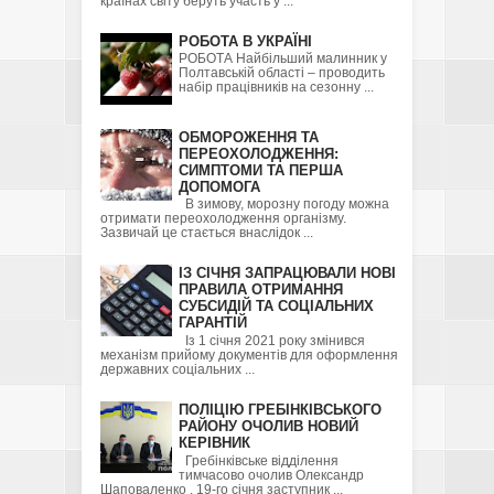
країнах світу беруть участь у ...
РОБОТА В УКРАЇНІ
РОБОТА Найбільший малинник у
Полтавській області – проводить
набір працівників на сезонну ...
ОБМОРОЖЕННЯ ТА
ПЕРЕОХОЛОДЖЕННЯ:
СИМПТОМИ ТА ПЕРША
ДОПОМОГА
В зимову, морозну погоду можна
отримати переохолодження організму.
Зазвичай це стається внаслідок ...
ІЗ СІЧНЯ ЗАПРАЦЮВАЛИ НОВІ
ПРАВИЛА ОТРИМАННЯ
СУБСИДІЙ ТА СОЦІАЛЬНИХ
ГАРАНТІЙ
Із 1 січня 2021 року змінився
механізм прийому документів для оформлення
державних соціальних ...
ПОЛІЦІЮ ГРЕБІНКІВСЬКОГО
РАЙОНУ ОЧОЛИВ НОВИЙ
КЕРІВНИК
Гребінківське відділення
тимчасово очолив Олександр
Шаповаленко . 19-го січня заступник ...