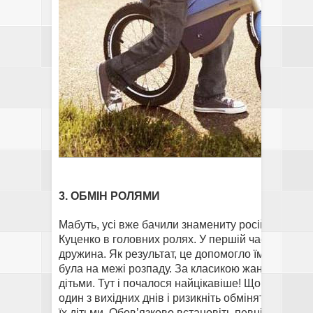
3. ОБМІН РОЛЯМИ
Мабуть, усі вже бачили знамениту російську кін
Куценко в головних ролях. У першій частині стрі
дружина. Як результат, це допомогло їм по-спра
була на межі розпаду. За класикою жанру в другі
дітьми. Тут і почалося найцікавіше! Що саме? Ц
один з вихідних днів і ризикніть обмінятися рол
їх дітьми. Обов’язково встановіть певні правила,