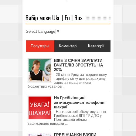
Вибір мови Ukr | En | Rus
Select Language
▼
Популярні
Коментарі
Категорії
ВЖЕ З СІЧНЯ ЗАРПЛАТИ
ВЧИТЕЛІВ ЗРОСТУТЬ НА
20%
20 січня Уряд затвердив нову
тарифну сітку для розрахунку
зарплат працівникам
бюджетних установ ...
На Гребіківщині
активізувалися телефонні
шахраї
На території обслуговування
Гребінківської ДПІ ГУ ДПС у
Полтавській області
зафіксовано випадки ...
ГРЕБІНЧАНКИ ВЗЯЛИ