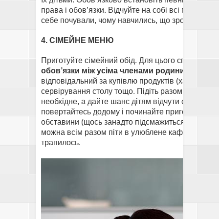
права і обов’язки. Відчуйте на собі всі переваги т
себе почували, чому навчились, що зрозуміли і щ
4. СІМЕЙНЕ МЕНЮ
Приготуйте сімейний обід. Для цього спершу обго
обов’язки між усіма членами родини
. Неодмін
відповідальний за купівлю продуктів (хай краще ц
сервірування столу тощо. Підіть разом у суперм
необхідне, а дайте шанс дітям відчути свою значи
повертайтесь додому і починайте приготування о
обставини (щось занадто підсмажиться або ж, н
можна всім разом піти в улюблене кафе, смачно 
трапилось.