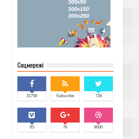
Соцмережі
31758
Subscribe
739
83
76
9000