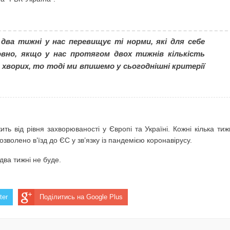
ЛОДЖЕННЯ: СИМПТОМИ ТА ПЕРША ДОПОМОГА
ВАВ 5-РІЧНУ ДІВЧИНКУ
два тижні у нас перевищує ті норми, які для себе
РАЙОНУ ОЧОЛИВ НОВИЙ КЕРІВНИК
овно, якщо у нас протягом двох тижнів кількість
 хворих, то тоді ми впишемо у сьогоднішні критерії
 на розподіл газу для користувачів Полтавської області
РАЦІЯ НОВОГО АВТО В 2021 РОЦІ
 АВТОБУСНІ РЕЙСИ, БО ЛЮДИ ЧЕРЕЗ МОРОЗ НЕ ЇЗДЯТЬ
ть від рівня захворюваності у Європі та Україні. Кожні кілька тиж
ЕЄСТРАЦІЇ НА ПРОБНЕ ЗНО
волено в’їзд до ЄС у зв’язку із пандемією коронавірусу.
ва тижні не буде.
ДНЄ: НАРОДНІ ПРИКМЕТИ І ТРАДИЦІЇ
АРИФІВ ВІДБУДЕТЬСЯ ПЕРЕРАХУНОК РОЗМІРІВ СУБСИДІЙ Т
ter
Поділитись на Google Plus