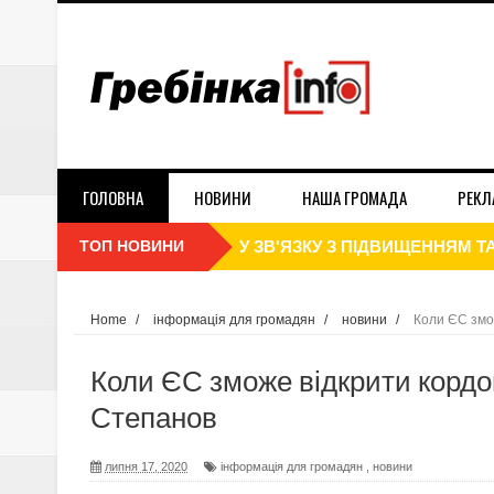
ГОЛОВНА
НОВИНИ
НАША ГРОМАДА
РЕКЛ
ТОП НОВИНИ
З 25 СІЧНЯ ШКОЛИ ТА УНІВ
З 1 СІЧНЯ РОЗПОЧАЛОСЬ ПО
Home
/
інформація для громадян
/
новини
/
Коли ЄС змо
В НБУ СПРОГНОЗУВАЛИ ІНФЛЯ
Коли ЄС зможе відкрити кордо
ДЕНЬ СОБОРНОСТІ УКРАЇНИ 2
Степанов
ПЛАТНИКИ ЄДИНОГО ПОДАТКУ 
липня 17, 2020
інформація для громадян
,
новини