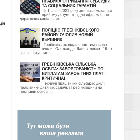
ПРАВИЛА ОТРИМАННЯ СУБСИДІЙ
ТА СОЦІАЛЬНИХ ГАРАНТІЙ
Із 1 січня 2021 року змінився механізм
прийому документів для оформлення
державних соціальних ...
ція
ПОЛІЦІЮ ГРЕБІНКІВСЬКОГО
РАЙОНУ ОЧОЛИВ НОВИЙ
КЕРІВНИК
Гребінківське відділення тимчасово
очолив Олександр Шаповаленко . 19-го
січня заступник ...
ГРЕБІНКІВСЬКА СІЛЬСЬКА
ОСВІТА: ЗАБОРГОВАНІСТЬ ПО
ВИПЛАТАМ ЗАРОБІТНИХ ПЛАТ -
КРИТИЧНА!
Технічні працівники сільських шкіл і
працівники дитячих садочків Гребінківщини на
постійній основі ...