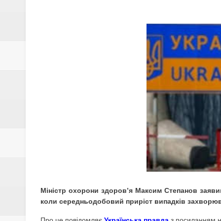
ПОЛТАВЩИНИ
ЗҐВАЛТУВАННЯ 5-РІЧНОЇ ДИТ
УСЕ СТАЛОСЬ
В УКРАЇНІ З'ЯВИВСЯ НОВИЙ
НА ПОЛТАВЩИНІ ШАХРАЇ ПРО
ВСТАНОВЛЮЄ КОЛО ПОСТРА
У 2021 РОЦІ НА ПОЛТАВЩИН
ОПІШНЯ
В УКРАЇНІ ОЧІКУЄТЬСЯ ПОТЕ
Міністр охорони здоров’я Максим Степанов заяви
ВЖЕ З СІЧНЯ ЗАРПЛАТИ ВЧИТ
коли середньодобовий приріст випадків захворюва
Про це повідомляє
Українська правда
з посиланням н