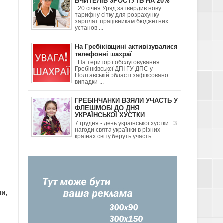
ВЧИТЕЛІВ ЗРОСТУТЬ НА 20%
20 січня Уряд затвердив нову
тарифну сітку для розрахунку
ДІТЬМИ ТА ЯК
зарплат працівникам бюджетних
установ ...
На Гребіківщині активізувалися
телефонні шахраї
На території обслуговування
Гребінківської ДПІ ГУ ДПС у
Полтавській області зафіксовано
випадки ...
Я
ГРЕБІНЧАНКИ ВЗЯЛИ УЧАСТЬ У
ФЛЕШМОБІ ДО ДНЯ
УКРАЇНСЬКОЇ ХУСТКИ
7 грудня - день української хустки. З
нагоди свята українки в різних
ГОРОД-
країнах світу беруть участь ...
ни,