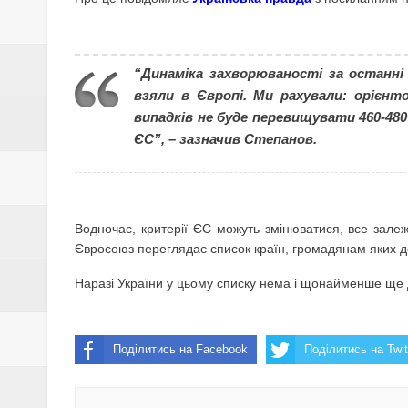
ОБМОРОЖЕННЯ ТА ПЕРЕОХО
13-РІЧНИЙ ХЛОПЕЦЬ ЗГВАЛТУ
“Динаміка захворюваності за останні 
ПОЛІЦІЮ ГРЕБІНКІВСЬКОГО 
взяли в Європі. Ми рахували: орієнт
випадків не буде перевищувати 460-480
НКРЕКП встановила нові тарифи
ЄС”, – зазначив Степанов.
СКІЛЬКИ КОШТУВАТИМЕ РЕЄСТ
НА ПОЛТАВЩИНІ СКАСОВУЮТЬ
Водночас, критерії ЄС можуть змінюватися, все залежи
19 СІЧНЯ – ОСТАННІЙ ДЕНЬ Р
Євросоюз переглядає список країн, громадянам яких доз
Наразі України у цьому списку нема і щонайменше ще д
19 СІЧНЯ – ХРЕЩЕННЯ ГОСПО
У ЗВ'ЯЗКУ З ПІДВИЩЕННЯМ Т
Поділитись на Facebook
Поділитись на Twit
СІЧЕНЬ 2021 РОКУ