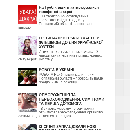
На Гребіківщині активізувалися
телефонні шахраї
На території обслуговування
Гребінківської ДПІ ГУ ДПС у
Полтавській області зафіксовано
випадки ...
ГРЕБІНЧАНКИ ВЗЯЛИ УЧАСТЬ У
ФЛЕШМОБІ ДО ДНЯ УКРАЇНСЬКОЇ
ХУСТКИ
7 грудня - день української хустки. З
нагоди свята українки в різних країнах
світу беруть участь у ...
РОБОТА В УКРАЇНІ
РОБОТА Найбільший малинник у
Полтавській області – проводить набір
працівників на сезонну ...
ОБМОРОЖЕННЯ ТА
ПЕРЕОХОЛОДЖЕННЯ: СИМПТОМИ
ТА ПЕРША ДОПОМОГА
В зимову, морозну погоду можна
отримати переохолодження організму.
Зазвичай це стається внаслідок ...
ІЗ СІЧНЯ ЗАПРАЦЮВАЛИ НОВІ