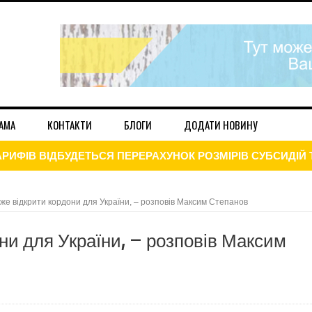
АМА
КОНТАКТИ
БЛОГИ
ДОДАТИ НОВИНУ
ЕРСИТЕТИ ПОВЕРТАЮТЬСЯ ДО ОЧНОГО НАВЧАННЯ
ДАННЯ ДЕКЛАРАЦІЇ ПРО МАЙНОВИЙ СТАН І ДОХОДІВ
же відкрити кордони для України, – розповів Максим Степанов
ЦІЮ ДО КІНЦЯ РОКУ: НА СКІЛЬКИ ЗРОСТУТЬ ЦІНИ
ни для України, – розповів Максим
021
І ГРУПИ ТИМЧАСОВО ЗВІЛЬНЕНІ ВІД СПЛАТИ ЦЬОГО ПОД