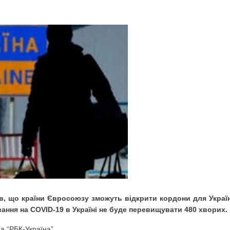
ИНИ ВИХОВАНЦЕМ ДИТЯЧОГО ПРИТУЛКУ В ПОЛТАВІ: ЩО З 
 СПОСІБ ВИДУРЮВАННЯ ГРОШЕЙ У ДОВІРЛИВИХ ЛЮДЕЙ
ДАВАЛИ АВТО З ПІДРОБЛЕНИМИ ДОКУМЕНТАМИ: ПОЛІЦІ
ЖДАЛИХ
І ПЛАНУЮТЬ ВІДРЕМОНТУВАТИ 30 КМ ДОРОГИ ЛУБНИ-МИР
ПЛІННЯ
в, що країни Євросоюзу зможуть відкрити кордони для Украї
ЕЛІВ ЗРОСТУТЬ НА 20%
ння на COVID-19 в Україні не буде перевищувати 480 хворих.
а “РБК-Україна”.