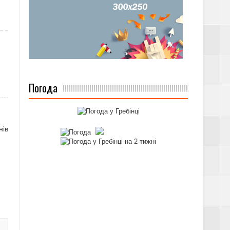
Погода
нів
А ПІЛЬГ ЗА