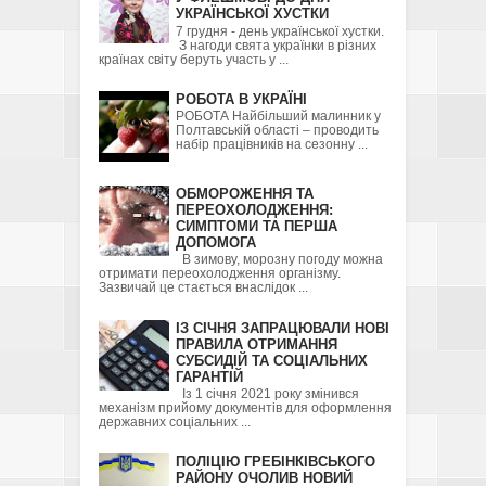
УКРАЇНСЬКОЇ ХУСТКИ
7 грудня - день української хустки.
З нагоди свята українки в різних
країнах світу беруть участь у ...
РОБОТА В УКРАЇНІ
РОБОТА Найбільший малинник у
Полтавській області – проводить
набір працівників на сезонну ...
ОБМОРОЖЕННЯ ТА
ПЕРЕОХОЛОДЖЕННЯ:
СИМПТОМИ ТА ПЕРША
ДОПОМОГА
В зимову, морозну погоду можна
отримати переохолодження організму.
Зазвичай це стається внаслідок ...
ІЗ СІЧНЯ ЗАПРАЦЮВАЛИ НОВІ
ПРАВИЛА ОТРИМАННЯ
СУБСИДІЙ ТА СОЦІАЛЬНИХ
ГАРАНТІЙ
Із 1 січня 2021 року змінився
механізм прийому документів для оформлення
державних соціальних ...
ПОЛІЦІЮ ГРЕБІНКІВСЬКОГО
РАЙОНУ ОЧОЛИВ НОВИЙ