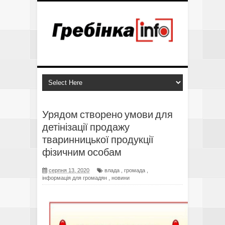
Урядом створено умови для
детінізації продажу
тваринницької продукції
фізичним особам
серпня 13, 2020
влада
,
громада
,
інформація для громадян
,
новини