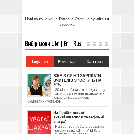
Новіша публікація
Головна
Старіша публікація
сторінка
Вибір мови Ukr | En | Rus
Популярні
Коментарі
Категорії
ВЖЕ З СІЧНЯ ЗАРПЛАТИ
ВЧИТЕЛІВ ЗРОСТУТЬ НА
20%
20 січня Уряд затвердив нову
тарифну сітку для розрахунку
зарплат працівникам
бюджетних установ ...
На Гребіківщині
активізувалися телефонні
шахраї
На території обслуговування
Гребінківської ДПІ ГУ ДПС у