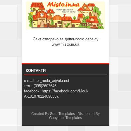
Сайт створено за допомогою сервісу
www.misto.in.ua
КОНТАКТИ
e-mail: pr_mobi_a@ukr.net
тел.: (095)2607646
facebook: https://facebook.com/Мобі-
А-101078124890537/
Created By
Sora Templates
| Distributed By
Gooyaabi Templates