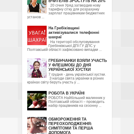
ВЧИТЕЛІВ ЗРОСТУТЬ НА 20%
20 січня Уряд затвердив нову
тарифну сітку для розрахунку
зарплат працівникам бюджетних
установ ...
На Гребіківщині
активізувалися телефонні
шахраї
На території обслуговування
Гребінківської ДПІ ГУ ДПС у
Полтавській області зафіксовано випадки ...
ГРЕБІНЧАНКИ ВЗЯЛИ УЧАСТЬ
У ФЛЕШМОБІ ДО ДНЯ
УКРАЇНСЬКОЇ ХУСТКИ
7 грудня - день української хустки.
З нагоди свята українки в різних
країнах світу беруть участь у ...
РОБОТА В УКРАЇНІ
РОБОТА Найбільший малинник у
Полтавській області – проводить
набір працівників на сезонну ...
ОБМОРОЖЕННЯ ТА
ПЕРЕОХОЛОДЖЕННЯ:
СИМПТОМИ ТА ПЕРША
ДОПОМОГА