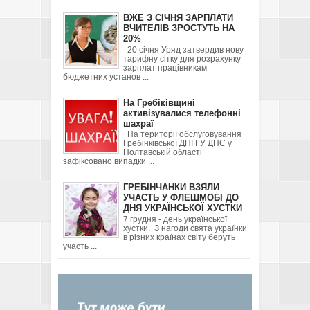
ВЖЕ З СІЧНЯ ЗАРПЛАТИ
ВЧИТЕЛІВ ЗРОСТУТЬ НА
20%
20 січня Уряд затвердив нову
тарифну сітку для розрахунку
зарплат працівникам
бюджетних установ ...
На Гребіківщині
активізувалися телефонні
шахраї
На території обслуговування
Гребінківської ДПІ ГУ ДПС у
Полтавській області
зафіксовано випадки ...
ГРЕБІНЧАНКИ ВЗЯЛИ
УЧАСТЬ У ФЛЕШМОБІ ДО
ДНЯ УКРАЇНСЬКОЇ ХУСТКИ
7 грудня - день української
хустки. З нагоди свята українки
в різних країнах світу беруть
участь ...