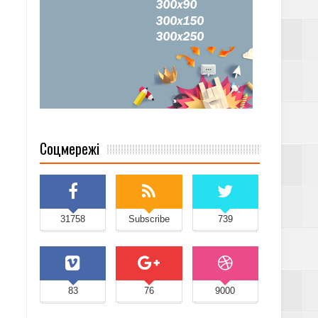
Соцмережі
31758
Subscribe
739
83
76
9000