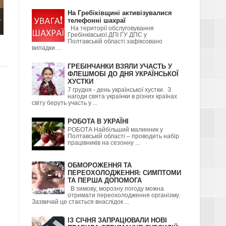
На Гребіківщині активізувалися
.
телефонні шахраї
На території обслуговування
Гребінківської ДПІ ГУ ДПС у
Полтавській області зафіксовано
випадки ...
ГРЕБІНЧАНКИ ВЗЯЛИ УЧАСТЬ У
ФЛЕШМОБІ ДО ДНЯ УКРАЇНСЬКОЇ
ХУСТКИ
7 грудня - день української хустки. З
нагоди свята українки в різних країнах
світу беруть участь у ...
РОБОТА В УКРАЇНІ
РОБОТА Найбільший малинник у
Полтавській області – проводить набір
працівників на сезонну ...
ОБМОРОЖЕННЯ ТА
ПЕРЕОХОЛОДЖЕННЯ: СИМПТОМИ
ТА ПЕРША ДОПОМОГА
В зимову, морозну погоду можна
отримати переохолодження організму.
Зазвичай це стається внаслідок ...
ІЗ СІЧНЯ ЗАПРАЦЮВАЛИ НОВІ