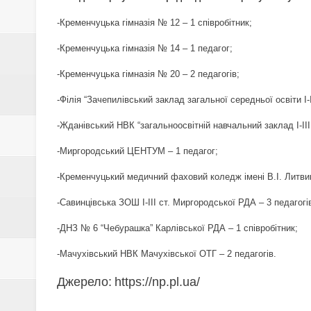
ОБМОРОЖЕННЯ ТА ПЕРЕОХО
-Кременчуцька гімназія № 12 – 1 співробітник;
13-РІЧНИЙ ХЛОПЕЦЬ ЗГВАЛТУ
-Кременчуцька гімназія № 14 – 1 педагог;
ПОЛІЦІЮ ГРЕБІНКІВСЬКОГО 
-Кременчуцька гімназія № 20 – 2 педагогів;
НКРЕКП встановила нові тарифи
-Філія “Зачепилівський заклад загальної середньої освіти І-
-Жданівський НВК “загальноосвітній навчальний заклад І-ІІ
СКІЛЬКИ КОШТУВАТИМЕ РЕЄСТ
-Миргородський ЦЕНТУМ – 1 педагог;
НА ПОЛТАВЩИНІ СКАСОВУЮТЬ
-Кременчуцький медичний фаховий коледж імені В.І. Литвин
19 СІЧНЯ – ОСТАННІЙ ДЕНЬ Р
-Савинцівська ЗОШ І-ІІІ ст. Миргородської РДА – 3 педагогі
19 СІЧНЯ – ХРЕЩЕННЯ ГОСПО
-ДНЗ № 6 “Чебурашка” Карлівської РДА – 1 співробітник;
У ЗВ'ЯЗКУ З ПІДВИЩЕННЯМ Т
-Мачухівський НВК Мачухівської ОТГ – 2 педагогів.
Джерело:
https://np.pl.ua/
СІЧЕНЬ 2021 РОКУ