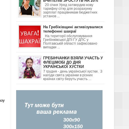
ВЧИТЕЛІВ ЗРОСТУТЬ НА 20%
20 січня Уряд затвердив нову
тарифну сітку для розрахунку
ДІТЬМИ ТА ЯК
зарплат працівникам бюджетних
установ ...
На Гребіківщині активізувалися
телефонні шахраї
На території обслуговування
Гребінківської ДПІ ГУ ДПС у
Полтавській області зафіксовано
випадки ...
Я
ГРЕБІНЧАНКИ ВЗЯЛИ УЧАСТЬ У
ФЛЕШМОБІ ДО ДНЯ
УКРАЇНСЬКОЇ ХУСТКИ
7 грудня - день української хустки. З
нагоди свята українки в різних
ГОРОД-
країнах світу беруть участь ...
азу