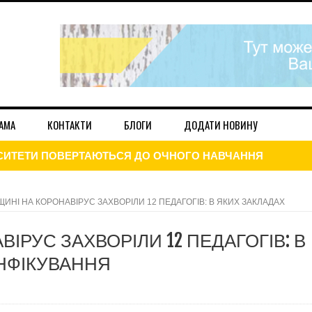
АМА
КОНТАКТИ
БЛОГИ
ДОДАТИ НОВИНУ
ЕРСИТЕТИ ПОВЕРТАЮТЬСЯ ДО ОЧНОГО НАВЧАННЯ
ДАННЯ ДЕКЛАРАЦІЇ ПРО МАЙНОВИЙ СТАН І ДОХОДІВ
ИНІ НА КОРОНАВІРУС ЗАХВОРІЛИ 12 ПЕДАГОГІВ: В ЯКИХ ЗАКЛАДАХ
ЦІЮ ДО КІНЦЯ РОКУ: НА СКІЛЬКИ ЗРОСТУТЬ ЦІНИ
ІРУС ЗАХВОРІЛИ 12 ПЕДАГОГІВ: В
021
НФІКУВАННЯ
І ГРУПИ ТИМЧАСОВО ЗВІЛЬНЕНІ ВІД СПЛАТИ ЦЬОГО ПОД