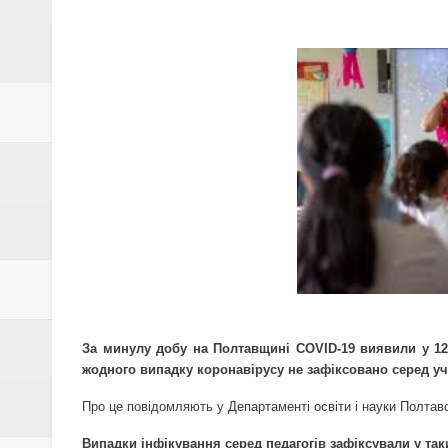
ПОЛТАВЩИНИ
ЗҐВАЛТУВАННЯ 5-РІЧНОЇ ДИТ
УСЕ СТАЛОСЬ
В УКРАЇНІ З'ЯВИВСЯ НОВИЙ
НА ПОЛТАВЩИНІ ШАХРАЇ ПРО
ВСТАНОВЛЮЄ КОЛО ПОСТРА
У 2021 РОЦІ НА ПОЛТАВЩИН
ОПІШНЯ
За минулу добу на Полтавщині COVID-19 виявили у 12-х
В УКРАЇНІ ОЧІКУЄТЬСЯ ПОТЕ
жодного випадку коронавірусу не зафіксовано серед уч
ВЖЕ З СІЧНЯ ЗАРПЛАТИ ВЧИТ
Про це повідомляють у
Департаменті освіти і науки Полта
Випадки інфікування серед педагогів зафіксували у таки