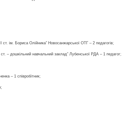
ЛОДЖЕННЯ: СИМПТОМИ ТА ПЕРША ДОПОМОГА
ВАВ 5-РІЧНУ ДІВЧИНКУ
РАЙОНУ ОЧОЛИВ НОВИЙ КЕРІВНИК
 на розподіл газу для користувачів Полтавської області
ІІ ст. ім. Бориса Олійника” Новосанжарської ОТГ – 2 педагогів;
І ст. – дошкільний навчальний заклад” Лубенської РДА – 1 педагог;
РАЦІЯ НОВОГО АВТО В 2021 РОЦІ
 АВТОБУСНІ РЕЙСИ, БО ЛЮДИ ЧЕРЕЗ МОРОЗ НЕ ЇЗДЯТЬ
енка – 1 співробітник;
ЕЄСТРАЦІЇ НА ПРОБНЕ ЗНО
в;
ДНЄ: НАРОДНІ ПРИКМЕТИ І ТРАДИЦІЇ
АРИФІВ ВІДБУДЕТЬСЯ ПЕРЕРАХУНОК РОЗМІРІВ СУБСИДІЙ Т