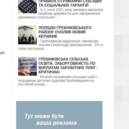
ПРАВИЛА ОТРИМАННЯ СУБСИДІЙ
ТА СОЦІАЛЬНИХ ГАРАНТІЙ
Із 1 січня 2021 року змінився механізм
прийому документів для оформлення
державних соціальних ...
ПОЛІЦІЮ ГРЕБІНКІВСЬКОГО
РАЙОНУ ОЧОЛИВ НОВИЙ
КЕРІВНИК
Гребінківське відділення тимчасово
очолив Олександр Шаповаленко . 19-го
січня заступник ...
ція
ГРЕБІНКІВСЬКА СІЛЬСЬКА
ОСВІТА: ЗАБОРГОВАНІСТЬ ПО
ВИПЛАТАМ ЗАРОБІТНИХ ПЛАТ -
КРИТИЧНА!
Технічні працівники сільських шкіл і
працівники дитячих садочків Гребінківщини на
постійній основі ...