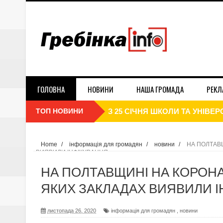
ГОЛОВНА
НОВИНИ
НАША ГРОМАДА
РЕКЛ
ТОП НОВИНИ
З 25 СІЧНЯ ШКОЛИ ТА УНІВ
З 1 СІЧНЯ РОЗПОЧАЛОСЬ ПО
Home
/
інформація для громадян
/
новини
/
НА ПОЛТАВЩ
ВИЯВИЛИ ІНФІКУВАННЯ
В НБУ СПРОГНОЗУВАЛИ ІНФЛЯ
НА ПОЛТАВЩИНІ НА КОРОНАВ
ДЕНЬ СОБОРНОСТІ УКРАЇНИ 2
ЯКИХ ЗАКЛАДАХ ВИЯВИЛИ І
ПЛАТНИКИ ЄДИНОГО ПОДАТКУ 
листопада 26, 2020
інформація для громадян
,
новини