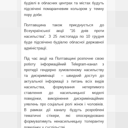
будівлі в обласних центрах та містах будуть
підсвічені помаранчевим кольором у темну
пору доби.
Полтавщина також приєднується до
Всеукраїнської акції “16 днів проти
насильства”. З 25 листопада по 10 грудня
буде підсвічено будівлю обласної державної
адміністрації.
Під час акції на Полтавщині розпочне свою
роботу
інформаційний Telegram-канал з
протидії гендерно зумовленому насильству
та дискримінації
– швидкий доступ до
актуальної інформації з питань всіх видів
насильства, формування нетерпимого
ставлення до насильницької моделі
поведінки, викорінення дискримінаційних
уявлень про соціальні ролі жінок і чоловіків.
В рамках дії каналу будуть розроблені
тематичні стікери, які опосередковано
формуватимуть ненасильницьку толерантну
поведінку у суспільстві.