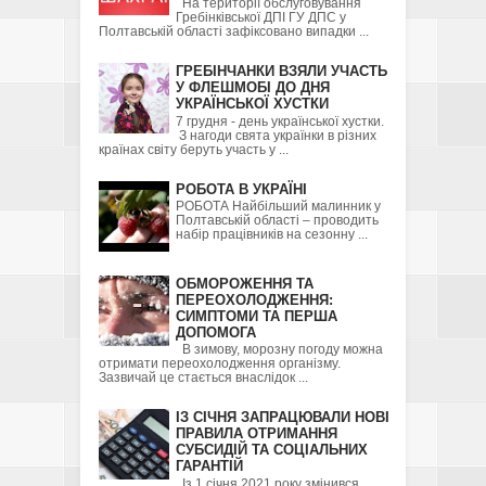
На території обслуговування
Гребінківської ДПІ ГУ ДПС у
Полтавській області зафіксовано випадки ...
ГРЕБІНЧАНКИ ВЗЯЛИ УЧАСТЬ
У ФЛЕШМОБІ ДО ДНЯ
УКРАЇНСЬКОЇ ХУСТКИ
7 грудня - день української хустки.
З нагоди свята українки в різних
країнах світу беруть участь у ...
РОБОТА В УКРАЇНІ
РОБОТА Найбільший малинник у
Полтавській області – проводить
набір працівників на сезонну ...
ОБМОРОЖЕННЯ ТА
ПЕРЕОХОЛОДЖЕННЯ:
СИМПТОМИ ТА ПЕРША
ДОПОМОГА
В зимову, морозну погоду можна
отримати переохолодження організму.
Зазвичай це стається внаслідок ...
ІЗ СІЧНЯ ЗАПРАЦЮВАЛИ НОВІ
ПРАВИЛА ОТРИМАННЯ
СУБСИДІЙ ТА СОЦІАЛЬНИХ
ГАРАНТІЙ
Із 1 січня 2021 року змінився