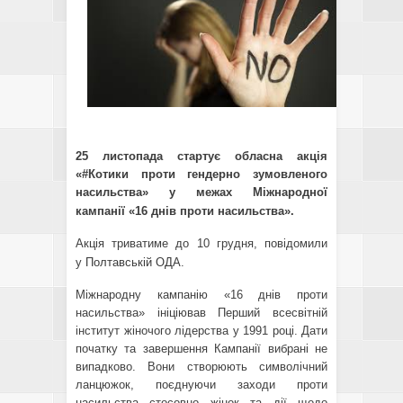
25 листопада стартує обласна акція
«#Котики проти гендерно зумовленого
насильства» у межах Міжнародної
кампанії «16 днів проти насильства».
Акція триватиме до 10 грудня, повідомили
у
Полтавській ОДА
.
Міжнародну кампанію «16 днів проти
насильства» ініціював Перший всесвітній
інститут жіночого лідерства у 1991 році. Дати
початку та завершення Кампанії вибрані не
випадково. Вони створюють символічний
ланцюжок, поєднуючи заходи проти
насильства стосовно жінок та дії щодо