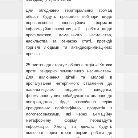
Для об’єднаних територіальних громад
області будуть проведені вебінари щодо
впровадження інноваційних форматів
інформаційно-просвітницької роботи щодо
профілактики домашнього насильства,
насильства за ознакою статі, протидії
торгівлі людьми та антидискримінаційних
проявів.
25 листопада стартує обласна акція «#Котики
проти гендерно зумовленого насильства».
Для включення дітей та молоді в
пропагування нетерпимого ставлення до
насильницьких моделей поведінки,
формування у них небайдужого ставлення до
постраждалих, буде розроблено серію
брендованих поліграфічних продуктів з
логоперсонажами, які через анімаційну
метафоричну форму передадуть
інформацію. Хлопці та дівчата будуть
включені через ігрові форми роботи до