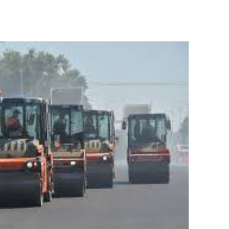
ИНИ ВИХОВАНЦЕМ ДИТЯЧОГО ПРИТУЛКУ В ПОЛТАВІ: ЩО З 
 СПОСІБ ВИДУРЮВАННЯ ГРОШЕЙ У ДОВІРЛИВИХ ЛЮДЕЙ
ДАВАЛИ АВТО З ПІДРОБЛЕНИМИ ДОКУМЕНТАМИ: ПОЛІЦІ
ЖДАЛИХ
І ПЛАНУЮТЬ ВІДРЕМОНТУВАТИ 30 КМ ДОРОГИ ЛУБНИ-МИР
ПЛІННЯ
ЕЛІВ ЗРОСТУТЬ НА 20%