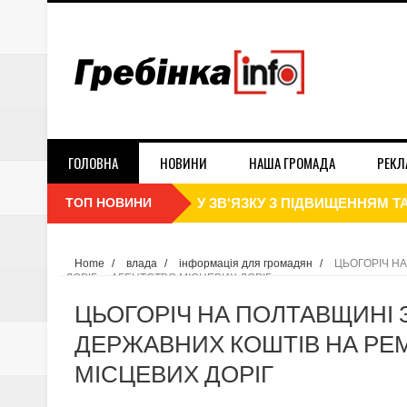
ГОЛОВНА
НОВИНИ
НАША ГРОМАДА
РЕКЛ
ТОП НОВИНИ
З 25 СІЧНЯ ШКОЛИ ТА УНІВ
З 1 СІЧНЯ РОЗПОЧАЛОСЬ ПО
Home
/
влада
/
інформація для громадян
/
ЦЬОГОРІЧ Н
ДОРІГ, – АГЕНТСТВО МІСЦЕВИХ ДОРІГ
В НБУ СПРОГНОЗУВАЛИ ІНФЛЯ
ЦЬОГОРІЧ НА ПОЛТАВЩИНІ 
ДЕНЬ СОБОРНОСТІ УКРАЇНИ 2
ДЕРЖАВНИХ КОШТІВ НА РЕМ
МІСЦЕВИХ ДОРІГ
ПЛАТНИКИ ЄДИНОГО ПОДАТКУ 