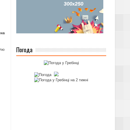
 на
Погода
олю
А ПІЛЬГ ЗА