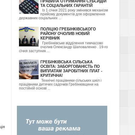
ПРАВИЛА ОТРИМАННЯ СУБСИДІЙ
ТА СОЦІАЛЬНИХ ГАРАНТІЙ
Із 1 січня 2021 року змінився механізм
прийому документів для оформлення
державних соціальних ...
ПОЛІЦІЮ ГРЕБІНКІВСЬКОГО
РАЙОНУ ОЧОЛИВ НОВИЙ
КЕРІВНИК
Гребінківське відділення тимчасово
очолив Олександр Шаповаленко . 19-го
січня заступник ...
ГРЕБІНКІВСЬКА СІЛЬСЬКА
ОСВІТА: ЗАБОРГОВАНІСТЬ ПО
ВИПЛАТАМ ЗАРОБІТНИХ ПЛАТ -
КРИТИЧНА!
Технічні працівники сільських шкіл і
працівники дитячих садочків Гребінківщини на
постійній основі ...
ція