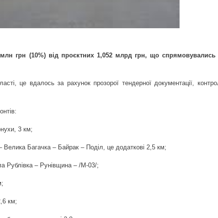
ЛОДЖЕННЯ: СИМПТОМИ ТА ПЕРША ДОПОМОГА
ВАВ 5-РІЧНУ ДІВЧИНКУ
РАЙОНУ ОЧОЛИВ НОВИЙ КЕРІВНИК
 млн грн (10%) від проєктних 1,052 млрд грн, що спрямовувались
 на розподіл газу для користувачів Полтавської області
ласті, це вдалось за рахунок прозорої тендерної документації, контр
РАЦІЯ НОВОГО АВТО В 2021 РОЦІ
 АВТОБУСНІ РЕЙСИ, БО ЛЮДИ ЧЕРЕЗ МОРОЗ НЕ ЇЗДЯТЬ
онтів:
нухи, 3 км;
ЕЄСТРАЦІЇ НА ПРОБНЕ ЗНО
 Велика Багачка – Байрак – Поділ, це додаткові 2,5 км;
ДНЄ: НАРОДНІ ПРИКМЕТИ І ТРАДИЦІЇ
а Рублівка – Рунівщина – /М-03/;
АРИФІВ ВІДБУДЕТЬСЯ ПЕРЕРАХУНОК РОЗМІРІВ СУБСИДІЙ Т
м;
,6 км;