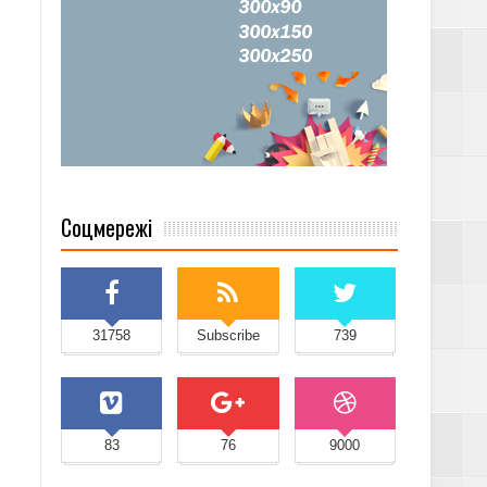
Соцмережі
31758
Subscribe
739
83
76
9000