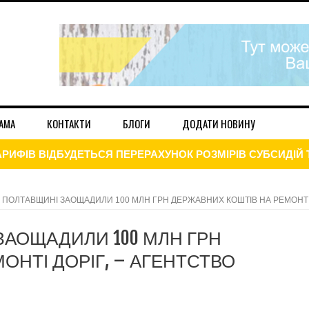
АМА
КОНТАКТИ
БЛОГИ
ДОДАТИ НОВИНУ
ЕРСИТЕТИ ПОВЕРТАЮТЬСЯ ДО ОЧНОГО НАВЧАННЯ
ДАННЯ ДЕКЛАРАЦІЇ ПРО МАЙНОВИЙ СТАН І ДОХОДІВ
А ПОЛТАВЩИНІ ЗАОЩАДИЛИ 100 МЛН ГРН ДЕРЖАВНИХ КОШТІВ НА РЕМОНТ
ЦІЮ ДО КІНЦЯ РОКУ: НА СКІЛЬКИ ЗРОСТУТЬ ЦІНИ
ЗАОЩАДИЛИ 100 МЛН ГРН
021
ОНТІ ДОРІГ, – АГЕНТСТВО
І ГРУПИ ТИМЧАСОВО ЗВІЛЬНЕНІ ВІД СПЛАТИ ЦЬОГО ПОД