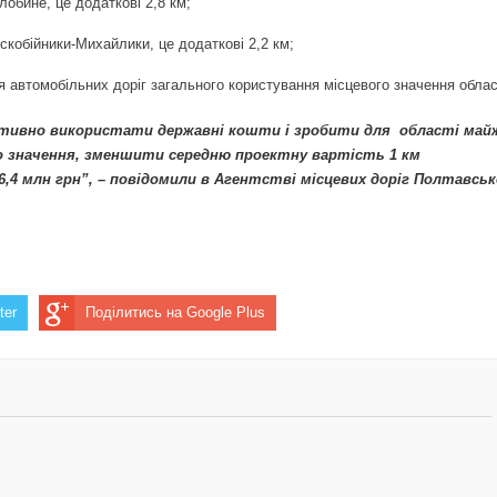
обине, це додаткові 2,8 км;
скобійники-Михайлики, це додаткові 2,2 км;
 автомобільних доріг загального користування місцевого значення облас
ективно використати державні кошти і зробити для області май
го значення, зменшити середню проектну вартість 1 км
6,4 млн грн”, – повідомили в Агентстві місцевих доріг Полтавськ
ter
Поділитись на Google Plus