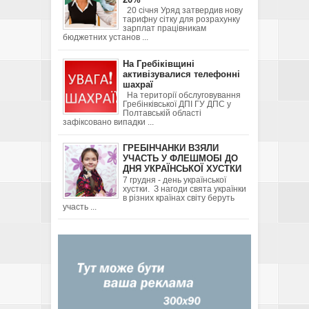
20 січня Уряд затвердив нову
тарифну сітку для розрахунку
зарплат працівникам
бюджетних установ ...
На Гребіківщині
активізувалися телефонні
шахраї
На території обслуговування
Гребінківської ДПІ ГУ ДПС у
Полтавській області
зафіксовано випадки ...
ГРЕБІНЧАНКИ ВЗЯЛИ
УЧАСТЬ У ФЛЕШМОБІ ДО
ДНЯ УКРАЇНСЬКОЇ ХУСТКИ
7 грудня - день української
хустки. З нагоди свята українки
в різних країнах світу беруть
участь ...