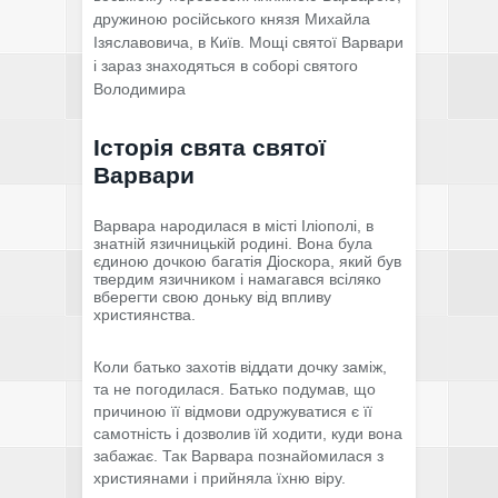
дружиною російського князя Михайла
Ізяславовича, в Київ. Мощі святої Варвари
і зараз знаходяться в соборі святого
Володимира
Історія свята святої
Варвари
Варвара народилася в місті Іліополі, в
знатній язичницькій родині. Вона була
єдиною дочкою багатія Діоскора, який був
твердим язичником і намагався всіляко
вберегти свою доньку від впливу
християнства.
Коли батько захотів віддати дочку заміж,
та не погодилася. Батько подумав, що
причиною її відмови одружуватися є її
самотність і дозволив їй ходити, куди вона
забажає. Так Варвара познайомилася з
християнами і прийняла їхню віру.