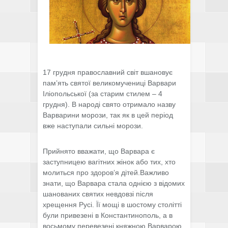
17 грудня православний світ вшановує
пам’ять святої великомучениці Варвари
Іліопольської (за старим стилем – 4
грудня). В народі свято отримало назву
Варварини морози, так як в цей період
вже наступали сильні морози.
Прийнято вважати, що Варвара є
заступницею вагітних жінок або тих, хто
молиться про здоров’я дітей.Важливо
знати, що Варвара стала однією з відомих
шанованих святих невдовзі після
хрещення Русі. Її мощі в шостому столітті
були привезені в Константинополь, а в
восьмому перевезені княжною Варварою,