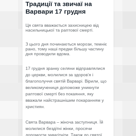
Традиції та звичаї на
Варвари 17 грудня
Ця свята вважається захисницею від
насильницької та раптової смерті.
З цього дня починаються морози, темніє
рано, тому наші предки більшу частину
дня проводили вдома.
17 грудня зранку селяни відправлялися
до церкви, молилися за здоров’я і
благополуччя святій Варварі. Вірили, що
великомучениця допоможе уникнути
раптової смерті без покаяння, яку
вважали найстрашнішим покаранням у
християн.
Свята Варвара – жіноча заступниця. Їй
молилися бездітні жінки, просячи
допомогти завагітніти. Також до святої