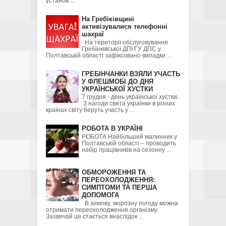
установ ...
На Гребіківщині
активізувалися телефонні
шахраї
На території обслуговування
Гребінківської ДПІ ГУ ДПС у
Полтавській області зафіксовано випадки ...
ГРЕБІНЧАНКИ ВЗЯЛИ УЧАСТЬ
У ФЛЕШМОБІ ДО ДНЯ
УКРАЇНСЬКОЇ ХУСТКИ
7 грудня - день української хустки.
З нагоди свята українки в різних
країнах світу беруть участь у ...
РОБОТА В УКРАЇНІ
РОБОТА Найбільший малинник у
Полтавській області – проводить
набір працівників на сезонну ...
ОБМОРОЖЕННЯ ТА
ПЕРЕОХОЛОДЖЕННЯ:
СИМПТОМИ ТА ПЕРША
ДОПОМОГА
В зимову, морозну погоду можна
отримати переохолодження організму.
Зазвичай це стається внаслідок ...