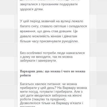
зверталися з проханням подарувати
здоров’я дітям.
У цей період зазвичай на вулиці лежало
багато снігу, ставало світліше і складалося
враження, що день став довшим. Це
давало можливість жінкам і дівчатам
більше часу присвячувати рукоділлю.
Без особливої потреби люди намагалися
з дому не виходити, так як можна
заблукати і замерзнути.
Варварин день: що можна і чого не можна
робити
Багатьох хвилює питання: чи можна
прибирати у цей день? На Варвару можна
мити посуд, готувати і прибирати. Але з
цієї дати вводилася заборона на жіночі
роботи (ткацтво та прядіння).
Дозволялося тільки на Варвару в’язати і
вишивати.