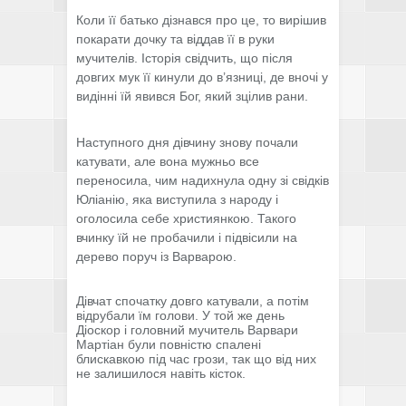
Коли її батько дізнався про це, то вирішив
покарати дочку та віддав її в руки
мучителів. Історія свідчить, що після
довгих мук її кинули до в’язниці, де вночі у
видінні їй явився Бог, який зцілив рани.
Наступного дня дівчину знову почали
катувати, але вона мужньо все
переносила, чим надихнула одну зі свідків
Юліанію, яка виступила з народу і
оголосила себе християнкою. Такого
вчинку їй не пробачили і підвісили на
дерево поруч із Варварою.
Дівчат спочатку довго катували, а потім
відрубали їм голови. У той же день
Діоскор і головний мучитель Варвари
Мартіан були повністю спалені
блискавкою під час грози, так що від них
не залишилося навіть кісток.