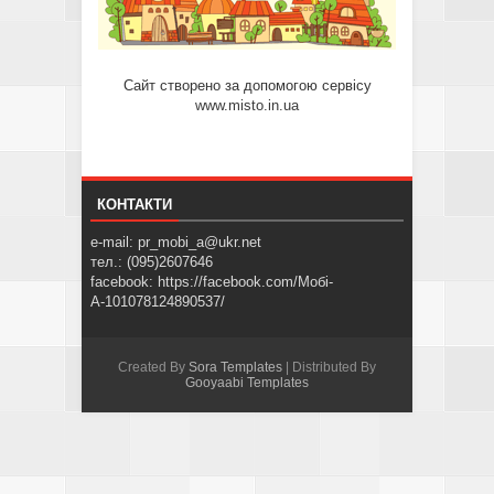
Сайт створено за допомогою сервісу
www.misto.in.ua
КОНТАКТИ
e-mail: pr_mobi_a@ukr.net
тел.: (095)2607646
facebook: https://facebook.com/Мобі-
А-101078124890537/
Created By
Sora Templates
| Distributed By
Gooyaabi Templates