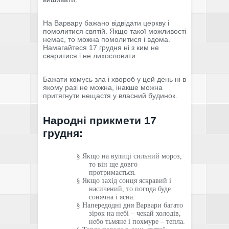
На Варвару бажано відвідати церкву і
помолитися святій. Якщо такої можливості
немає, то можна помолитися і вдома.
Намагайтеся 17 грудня ні з ким не
сваритися і не лихословити.
Бажати комусь зла і хвороб у цей день ні в
якому разі не можна, інакше можна
притягнути нещастя у власний будинок.
Народні прикмети 17
грудня:
§
Якщо на вулиці сильний мороз,
то він ще довго
протримається.
§
Якщо захід сонця яскравий і
насичений, то погода буде
сонячна і ясна.
§
Напередодні дня Варвари багато
зірок на небі – чекай холодів,
небо тьмяне і похмуре – тепла.