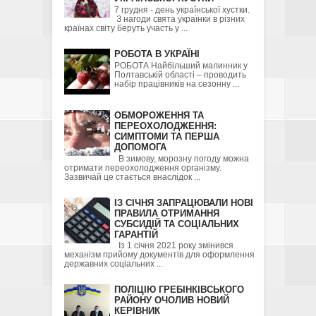
7 грудня - день української хустки.
З нагоди свята українки в різних
країнах світу беруть участь у ...
РОБОТА В УКРАЇНІ
РОБОТА Найбільший малинник у
Полтавській області – проводить
набір працівників на сезонну ...
ОБМОРОЖЕННЯ ТА
ПЕРЕОХОЛОДЖЕННЯ:
СИМПТОМИ ТА ПЕРША
ДОПОМОГА
В зимову, морозну погоду можна
отримати переохолодження організму.
Зазвичай це стається внаслідок ...
ІЗ СІЧНЯ ЗАПРАЦЮВАЛИ НОВІ
ПРАВИЛА ОТРИМАННЯ
СУБСИДІЙ ТА СОЦІАЛЬНИХ
ГАРАНТІЙ
Із 1 січня 2021 року змінився
механізм прийому документів для оформлення
державних соціальних ...
ПОЛІЦІЮ ГРЕБІНКІВСЬКОГО
РАЙОНУ ОЧОЛИВ НОВИЙ
КЕРІВНИК