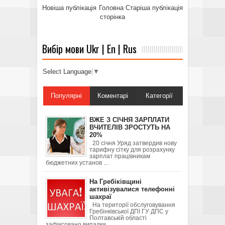
Новіша публікація
Головна
Старіша публікація
сторінка
Вибір мови Ukr | En | Rus
Select Language
▼
Популярні
Коментарі
Категорії
ВЖЕ З СІЧНЯ ЗАРПЛАТИ
ВЧИТЕЛІВ ЗРОСТУТЬ НА
20%
20 січня Уряд затвердив нову
тарифну сітку для розрахунку
зарплат працівникам
бюджетних установ ...
На Гребіківщині
активізувалися телефонні
шахраї
На території обслуговування
Гребінківської ДПІ ГУ ДПС у
Полтавській області
зафіксовано випадки ...