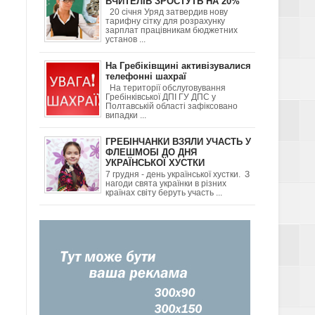
ВЧИТЕЛІВ ЗРОСТУТЬ НА 20%
20 січня Уряд затвердив нову
тарифну сітку для розрахунку
ДІТЬМИ ТА ЯК
зарплат працівникам бюджетних
установ ...
На Гребіківщині активізувалися
телефонні шахраї
На території обслуговування
Гребінківської ДПІ ГУ ДПС у
Полтавській області зафіксовано
випадки ...
Я
ГРЕБІНЧАНКИ ВЗЯЛИ УЧАСТЬ У
ФЛЕШМОБІ ДО ДНЯ
УКРАЇНСЬКОЇ ХУСТКИ
7 грудня - день української хустки. З
нагоди свята українки в різних
ГОРОД-
країнах світу беруть участь ...