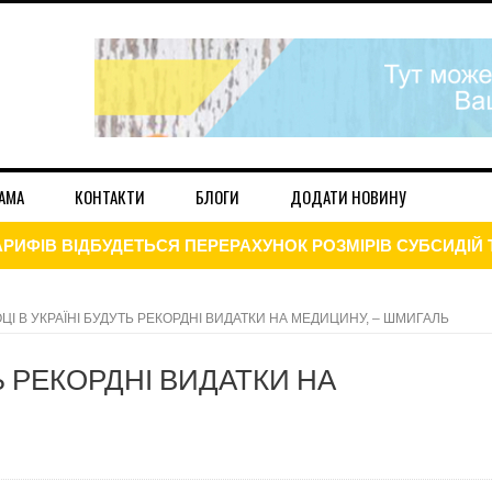
АМА
КОНТАКТИ
БЛОГИ
ДОДАТИ НОВИНУ
ЕРСИТЕТИ ПОВЕРТАЮТЬСЯ ДО ОЧНОГО НАВЧАННЯ
ДАННЯ ДЕКЛАРАЦІЇ ПРО МАЙНОВИЙ СТАН І ДОХОДІВ
ОЦІ В УКРАЇНІ БУДУТЬ РЕКОРДНІ ВИДАТКИ НА МЕДИЦИНУ, – ШМИГАЛЬ
ЦІЮ ДО КІНЦЯ РОКУ: НА СКІЛЬКИ ЗРОСТУТЬ ЦІНИ
ТЬ РЕКОРДНІ ВИДАТКИ НА
021
І ГРУПИ ТИМЧАСОВО ЗВІЛЬНЕНІ ВІД СПЛАТИ ЦЬОГО ПОД