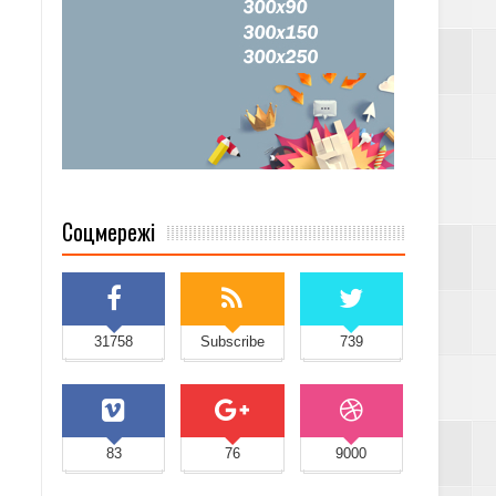
Соцмережі
31758
Subscribe
739
83
76
9000