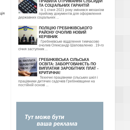
ПРАВИЛА ОТРИМАННЯ СУБСИДІЙ
ТА СОЦІАЛЬНИХ ГАРАНТІЙ
Із 1 січня 2021 року змінився механізм
ція
прийому документів для оформлення
державних соціальних ...
ПОЛІЦІЮ ГРЕБІНКІВСЬКОГО
РАЙОНУ ОЧОЛИВ НОВИЙ
КЕРІВНИК
Гребінківське відділення тимчасово
очолив Олександр Шаповаленко . 19-го
січня заступник ...
ГРЕБІНКІВСЬКА СІЛЬСЬКА
ОСВІТА: ЗАБОРГОВАНІСТЬ ПО
ВИПЛАТАМ ЗАРОБІТНИХ ПЛАТ -
КРИТИЧНА!
Технічні працівники сільських шкіл і
працівники дитячих садочків Гребінківщини на
постійній основі ...