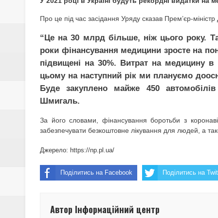
У 2021 році в Україні будуть рекордні видатки на 
ОБМОРОЖЕННЯ ТА ПЕРЕОХО
Про це під час засідання Уряду сказав Прем’єр-мініст
13-РІЧНИЙ ХЛОПЕЦЬ ЗГВАЛТУ
“Це на 30 млрд більше, ніж цього року. Та
ПОЛІЦІЮ ГРЕБІНКІВСЬКОГО 
роки фінансування медицини зросте на пон
підвищені на 30%. Витрат на медицину в 
НКРЕКП встановила нові тарифи
цьому на наступний рік ми плануємо доос
Буде закуплено майже 450 автомобілів
СКІЛЬКИ КОШТУВАТИМЕ РЕЄСТ
Шмигаль.
НА ПОЛТАВЩИНІ СКАСОВУЮТЬ
За його словами, фінансування боротьби з коронав
забезпечувати безкоштовне лікування для людей, а так
19 СІЧНЯ – ОСТАННІЙ ДЕНЬ Р
Джерело:
https://np.pl.ua/
19 СІЧНЯ – ХРЕЩЕННЯ ГОСПО
Поділитись на Facebook
Поділитись на Twit
У ЗВ'ЯЗКУ З ПІДВИЩЕННЯМ Т
СІЧЕНЬ 2021 РОКУ
Автор Інформаційний центр