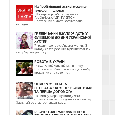
На Гребіківщині активізувалися
телефонні шахраї
На території обслуговування
Гребінківської ДПІ ГУ ДПС у
Полтавській області зафіксовано
випадки ...
ГРЕБІНЧАНКИ ВЗЯЛИ УЧАСТЬ У
ФЛЕШМОБІ ДО ДНЯ УКРАЇНСЬКОЇ
ХУСТКИ
7 грудня - день української хустки. З
нагоди свята українки в різних країнах
світу беруть участь у ...
РОБОТА В УКРАЇНІ
РОБОТА Найбільший малинник у
Полтавській області – проводить набір
працівників на сезонну ...
ОБМОРОЖЕННЯ ТА
ПЕРЕОХОЛОДЖЕННЯ: СИМПТОМИ
ТА ПЕРША ДОПОМОГА
В зимову, морозну погоду можна
отримати переохолодження організму.
Зазвичай це стається внаслідок ...
ІЗ СІЧНЯ ЗАПРАЦЮВАЛИ НОВІ