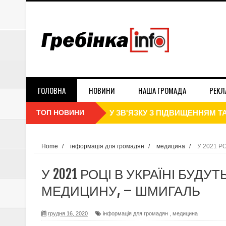
ГОЛОВНА
НОВИНИ
НАША ГРОМАДА
РЕКЛ
ТОП НОВИНИ
З 25 СІЧНЯ ШКОЛИ ТА УНІВ
З 1 СІЧНЯ РОЗПОЧАЛОСЬ ПО
Home
/
інформація для громадян
/
медицина
/
У 2021 Р
В НБУ СПРОГНОЗУВАЛИ ІНФЛЯ
У 2021 РОЦІ В УКРАЇНІ БУДУ
ДЕНЬ СОБОРНОСТІ УКРАЇНИ 2
МЕДИЦИНУ, – ШМИГАЛЬ
ПЛАТНИКИ ЄДИНОГО ПОДАТКУ 
грудня 16, 2020
інформація для громадян
,
медицина