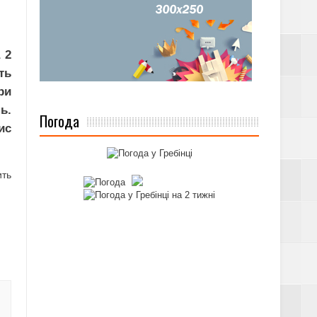
 2
ть
ри
ь.
Погода
ис
ить
А ПІЛЬГ ЗА