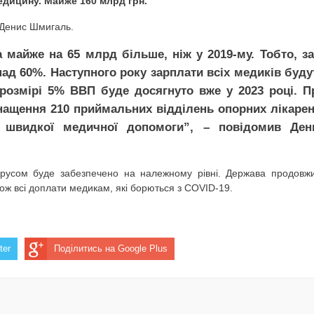
медицину. Майже 160 млрд грн.
ЛОДЖЕННЯ: СИМПТОМИ ТА ПЕРША ДОПОМОГА
р Денис Шмигаль.
ВАВ 5-РІЧНУ ДІВЧИНКУ
 майже на 65 млрд більше, ніж у 2019-му. Тобто, за
РАЙОНУ ОЧОЛИВ НОВИЙ КЕРІВНИК
ад 60%. Наступного року зарплати всіх медиків буду
розмірі 5% ВВП буде досягнуто вже у 2023 році. П
 на розподіл газу для користувачів Полтавської області
нащення 210 приймальних відділень опорних лікарен
 швидкої медичної допомоги”, – повідомив Ден
РАЦІЯ НОВОГО АВТО В 2021 РОЦІ
 АВТОБУСНІ РЕЙСИ, БО ЛЮДИ ЧЕРЕЗ МОРОЗ НЕ ЇЗДЯТЬ
ірусом буде забезпечено на належному рівні. Держава продовж
ож всі доплати медикам, які борються з COVID-19.
ЕЄСТРАЦІЇ НА ПРОБНЕ ЗНО
ДНЄ: НАРОДНІ ПРИКМЕТИ І ТРАДИЦІЇ
ter
Поділитись на Google Plus
АРИФІВ ВІДБУДЕТЬСЯ ПЕРЕРАХУНОК РОЗМІРІВ СУБСИДІЙ Т