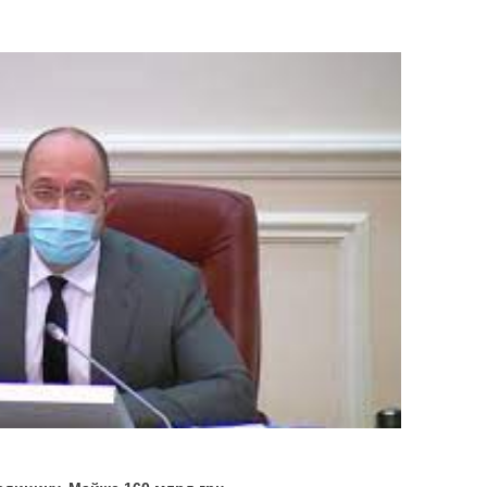
ИНИ ВИХОВАНЦЕМ ДИТЯЧОГО ПРИТУЛКУ В ПОЛТАВІ: ЩО З 
 СПОСІБ ВИДУРЮВАННЯ ГРОШЕЙ У ДОВІРЛИВИХ ЛЮДЕЙ
ДАВАЛИ АВТО З ПІДРОБЛЕНИМИ ДОКУМЕНТАМИ: ПОЛІЦІ
ЖДАЛИХ
І ПЛАНУЮТЬ ВІДРЕМОНТУВАТИ 30 КМ ДОРОГИ ЛУБНИ-МИР
ПЛІННЯ
ЕЛІВ ЗРОСТУТЬ НА 20%