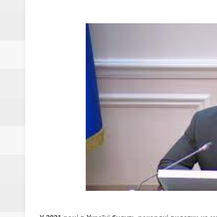
ПОЛТАВЩИНИ
ЗҐВАЛТУВАННЯ 5-РІЧНОЇ ДИТ
УСЕ СТАЛОСЬ
В УКРАЇНІ З'ЯВИВСЯ НОВИЙ
НА ПОЛТАВЩИНІ ШАХРАЇ ПРО
ВСТАНОВЛЮЄ КОЛО ПОСТРА
У 2021 РОЦІ НА ПОЛТАВЩИН
ОПІШНЯ
В УКРАЇНІ ОЧІКУЄТЬСЯ ПОТЕ
ВЖЕ З СІЧНЯ ЗАРПЛАТИ ВЧИТ