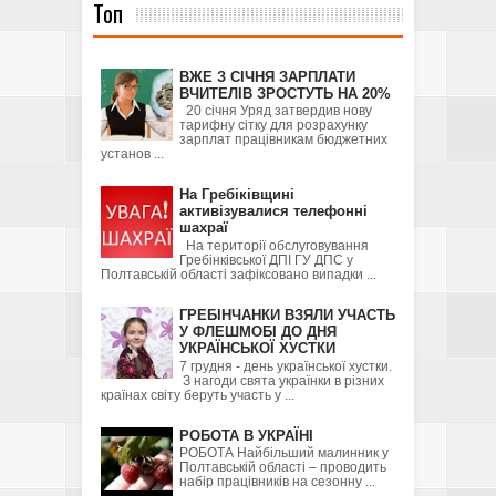
Топ
ВЖЕ З СІЧНЯ ЗАРПЛАТИ
ВЧИТЕЛІВ ЗРОСТУТЬ НА 20%
20 січня Уряд затвердив нову
тарифну сітку для розрахунку
зарплат працівникам бюджетних
установ ...
На Гребіківщині
активізувалися телефонні
шахраї
На території обслуговування
Гребінківської ДПІ ГУ ДПС у
Полтавській області зафіксовано випадки ...
ГРЕБІНЧАНКИ ВЗЯЛИ УЧАСТЬ
У ФЛЕШМОБІ ДО ДНЯ
УКРАЇНСЬКОЇ ХУСТКИ
7 грудня - день української хустки.
З нагоди свята українки в різних
країнах світу беруть участь у ...
РОБОТА В УКРАЇНІ
РОБОТА Найбільший малинник у
Полтавській області – проводить
набір працівників на сезонну ...