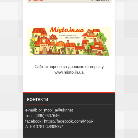
Сайт створено за допомогою сервісу
www.misto.in.ua
КОНТАКТИ
e-mail: pr_mobi_a@ukr.net
тел.: (095)2607646
facebook: https://facebook.com/Мобі-
А-101078124890537/