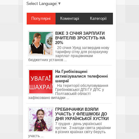
Select Language
▼
Популярні
Коментарі
Категорії
ВЖЕ З СІЧНЯ ЗАРПЛАТИ
ВЧИТЕЛІВ ЗРОСТУТЬ НА
20%
20 січня Уряд затвердив нову
тарифну сітку для розрахунку
зарплат працівникам
бюджетних установ ...
На Гребіківщині
активізувалися телефонні
шахраї
На території обслуговування
Гребінківської ДПІ ГУ ДПС у
Полтавській області
зафіксовано випадки ...
ГРЕБІНЧАНКИ ВЗЯЛИ
УЧАСТЬ У ФЛЕШМОБІ ДО
ДНЯ УКРАЇНСЬКОЇ ХУСТКИ
7 грудня - день української
хустки. З нагоди свята українки
в різних країнах світу беруть
участь ...