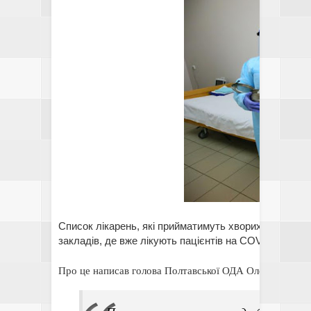
Список лікарень, які прийматимуть хворих на корон
закладів, де вже лікують пацієнтів на COVID-19, дод
Про це написав голова Полтавської ОДА Олег Синєгубо