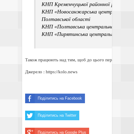
КНП Кременчуцької районної ради «Кре
КНП «Новосанжарська центральна райо
Полтавської області
КНП «Полтавська центральна районна к
КНП «Пирятинська центральна районна
Також працюють над тим, щоб до цього переліку включ
Джерело : https://kolo.news
Поділитись на Facebook
Поділитись на Twitter
Поділитись на Google Plus