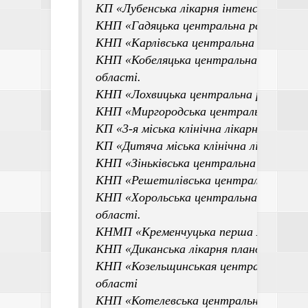
КП «Лубенська лікарня інтенсивного лік
КНП «Гадяцька центральна районна лік
КНП «Карлівська центральна районна лі
КНП «Кобеляцька центральна районна л
області.
КНП «Лохвицька центральна районна лі
КНП «Миргородська центральна районн
КП «3-я міська клінічна лікарня Полтав
КП «Дитяча міська клінічна лікарня По
КНП «Зіньківська центральна районна л
КНП «Решетилівська центральна районн
КНП «Хорольська центральна районна л
області.
КНМП «Кременчуцька перша міська ліка
КНП «Диканська лікарня планового ліку
КНП «Козельщинськая центральна район
області
КНП «Котелевська центральна районна 