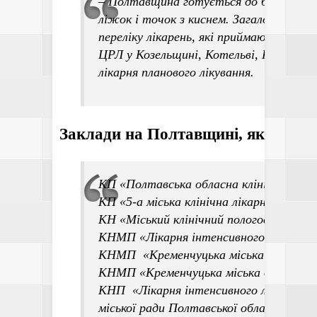
– Полтавщина готується до будь-якого
ліжок і точок з киснем. Загалом зараз 
переліку лікарень, які приймають хвори
ЦРЛ у Козельщині, Котельві, Кременчу
лікарня планового лікування.
Заклади на Полтавщині, які прийм
КП «Полтавська обласна клінічна інфек
КП «5-а міська клінічна лікарня Полтав
КН «Міський клінічний пологовий будин
КНМП «Лікарня інтенсивного лікуванн
КНМП «Кременчуцька міська лікарня 
КНМП «Кременчуцька міська дитяча лі
КНП «Лікарня інтенсивного лікування І
міської ради Полтавської області