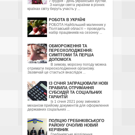
7 грудня - день української хустки.
З нагоди свята українки в різних
країнах світу беруть участь у ...
РОБОТА В УКРАЇНІ
РОБОТА Найбільший малинник у
Полтавській області – проводить
набір працівників на сезонну ...
ОБМОРОЖЕННЯ ТА
ПЕРЕОХОЛОДЖЕННЯ:
СИМПТОМИ ТА ПЕРША
ДОПОМОГА
В зимову, морозну погоду можна
отримати переохолодження організму.
Зазвичай це стається внаслідок ...
ІЗ СІЧНЯ ЗАПРАЦЮВАЛИ НОВІ
ПРАВИЛА ОТРИМАННЯ
СУБСИДІЙ ТА СОЦІАЛЬНИХ
ГАРАНТІЙ
Із 1 січня 2021 року змінився
механізм прийому документів для оформлення
державних соціальних ...
ПОЛІЦІЮ ГРЕБІНКІВСЬКОГО
РАЙОНУ ОЧОЛИВ НОВИЙ
КЕРІВНИК
Гребінківське відділення