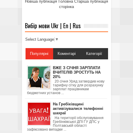
Новіша публікація
Головна
Старіша публікація
сторінка
Вибір мови Ukr | En | Rus
Select Language
▼
Популярні
Коментарі
Категорії
ВЖЕ З СІЧНЯ ЗАРПЛАТИ
ВЧИТЕЛІВ ЗРОСТУТЬ НА
20%
20 січня Уряд затвердив нову
тарифну сітку для розрахунку
зарплат працівникам
бюджетних установ ...
На Гребіківщині
активізувалися телефонні
шахраї
На території обслуговування
Гребінківської ДПІ ГУ ДПС у
Полтавській області
зафіксовано випадки ...