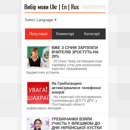
Вибір мови Ukr | En | Rus
Select Language
▼
Популярні
Коментарі
Категорії
ВЖЕ З СІЧНЯ ЗАРПЛАТИ
ВЧИТЕЛІВ ЗРОСТУТЬ НА
20%
20 січня Уряд затвердив нову
тарифну сітку для розрахунку
зарплат працівникам
бюджетних установ ...
На Гребіківщині
активізувалися телефонні
шахраї
На території обслуговування
Гребінківської ДПІ ГУ ДПС у
Полтавській області
зафіксовано випадки ...
ГРЕБІНЧАНКИ ВЗЯЛИ
УЧАСТЬ У ФЛЕШМОБІ ДО
ДНЯ УКРАЇНСЬКОЇ ХУСТКИ