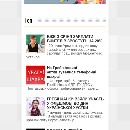
Топ
ВЖЕ З СІЧНЯ ЗАРПЛАТИ
ВЧИТЕЛІВ ЗРОСТУТЬ НА 20%
20 січня Уряд затвердив нову
тарифну сітку для розрахунку
зарплат працівникам бюджетних
установ ...
На Гребіківщині
активізувалися телефонні
шахраї
На території обслуговування
Гребінківської ДПІ ГУ ДПС у
Полтавській області зафіксовано випадки ...
ГРЕБІНЧАНКИ ВЗЯЛИ УЧАСТЬ
У ФЛЕШМОБІ ДО ДНЯ
УКРАЇНСЬКОЇ ХУСТКИ
7 грудня - день української хустки.
З нагоди свята українки в різних
країнах світу беруть участь у ...