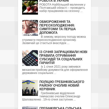
РОБОТА В УКРАЇНІ
РОБОТА Найбільший малинник у
Полтавській області – проводить
набір працівників на сезонну ...
ОБМОРОЖЕННЯ ТА
ПЕРЕОХОЛОДЖЕННЯ:
СИМПТОМИ ТА ПЕРША
ДОПОМОГА
В зимову, морозну погоду можна
отримати переохолодження організму.
Зазвичай це стається внаслідок ...
ІЗ СІЧНЯ ЗАПРАЦЮВАЛИ НОВІ
ПРАВИЛА ОТРИМАННЯ
СУБСИДІЙ ТА СОЦІАЛЬНИХ
ГАРАНТІЙ
Із 1 січня 2021 року змінився
механізм прийому документів для оформлення
державних соціальних ...
ПОЛІЦІЮ ГРЕБІНКІВСЬКОГО
РАЙОНУ ОЧОЛИВ НОВИЙ
КЕРІВНИК
Гребінківське відділення
тимчасово очолив Олександр
Шаповаленко . 19-го січня заступник ...
ГРЕБІНКІВСЬКА СІЛЬСЬКА