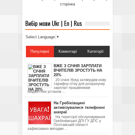
сторінка
Вибір мови Ukr | En | Rus
Select Language
▼
Популярні
Коментарі
Категорії
ВЖЕ З СІЧНЯ ЗАРПЛАТИ
ВЧИТЕЛІВ ЗРОСТУТЬ НА
20%
20 січня Уряд затвердив нову
тарифну сітку для розрахунку
зарплат працівникам
бюджетних установ ...
На Гребіківщині
активізувалися телефонні
шахраї
На території обслуговування
Гребінківської ДПІ ГУ ДПС у
Полтавській області
зафіксовано випадки ...