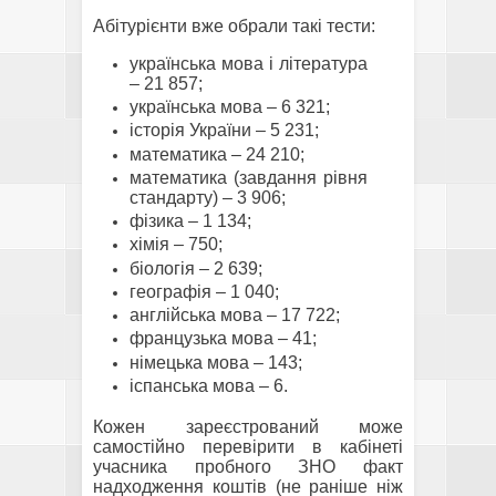
Абітурієнти вже обрали такі тести:
українська мова і література
– 21 857;
українська мова – 6 321;
історія України – 5 231;
математика – 24 210;
математика (завдання рівня
стандарту) – 3 906;
фізика – 1 134;
хімія – 750;
біологія – 2 639;
географія – 1 040;
англійська мова – 17 722;
французька мова – 41;
німецька мова – 143;
іспанська мова – 6.
Кожен зареєстрований може
самостійно перевірити в кабінеті
учасника пробного ЗНО факт
надходження коштів (не раніше ніж