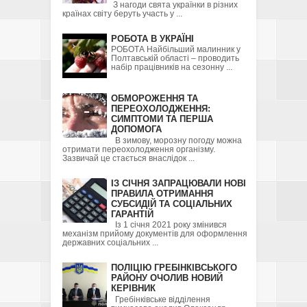
З нагоди свята українки в різних
країнах світу беруть участь у ...
РОБОТА В УКРАЇНІ
РОБОТА Найбільший малинник у
Полтавській області – проводить
набір працівників на сезонну ...
ОБМОРОЖЕННЯ ТА
ПЕРЕОХОЛОДЖЕННЯ:
СИМПТОМИ ТА ПЕРША
ДОПОМОГА
В зимову, морозну погоду можна
отримати переохолодження організму.
Зазвичай це стається внаслідок ...
ІЗ СІЧНЯ ЗАПРАЦЮВАЛИ НОВІ
ПРАВИЛА ОТРИМАННЯ
СУБСИДІЙ ТА СОЦІАЛЬНИХ
ГАРАНТІЙ
Із 1 січня 2021 року змінився
механізм прийому документів для оформлення
державних соціальних ...
ПОЛІЦІЮ ГРЕБІНКІВСЬКОГО
РАЙОНУ ОЧОЛИВ НОВИЙ
КЕРІВНИК
Гребінківське відділення