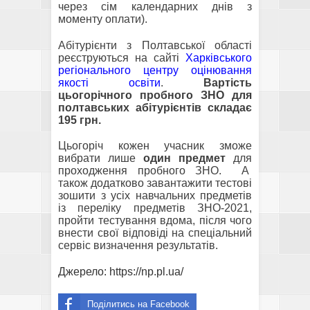
через сім календарних днів з
моменту оплати).
Абітурієнти з Полтавської області
реєструються на сайті
Харківського
регіонального центру оцінювання
якості освіти
.
Вартість
цьогорічного пробного ЗНО для
полтавських абітурієнтів складає
195 грн.
Цьогоріч кожен учасник зможе
вибрати лише
один предмет
для
проходження пробного ЗНО. А
також додатково завантажити тестові
зошити з усіх навчальних предметів
із переліку предметів ЗНО-2021,
пройти тестування вдома, після чого
внести свої відповіді на спеціальний
сервіс визначення результатів.
Джерело:
https://np.pl.ua/
Поділитись на Facebook