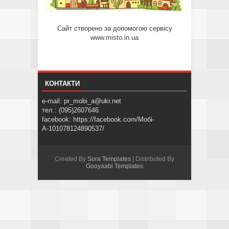
Сайт створено за допомогою сервісу
www.misto.in.ua
КОНТАКТИ
e-mail: pr_mobi_a@ukr.net
тел.: (095)2607646
facebook: https://facebook.com/Мобі-
А-101078124890537/
Created By
Sora Templates
| Distributed By
Gooyaabi Templates