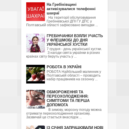
На Гребіківщині
активізувалися телефонні
шахраї
На території обслуговування
Гребінківської ДПІ ГУ ДПС у
Полтавській області зафіксовано випадки ...
ГРЕБІНЧАНКИ ВЗЯЛИ УЧАСТЬ
У ФЛЕШМОБІ ДО ДНЯ
УКРАЇНСЬКОЇ ХУСТКИ
7 грудня - день української хустки.
З нагоди свята українки в різних
країнах світу беруть участь у ...
РОБОТА В УКРАЇНІ
РОБОТА Найбільший малинник у
Полтавській області – проводить
набір працівників на сезонну ...
ОБМОРОЖЕННЯ ТА
ПЕРЕОХОЛОДЖЕННЯ:
СИМПТОМИ ТА ПЕРША
ДОПОМОГА
В зимову, морозну погоду можна
отримати переохолодження організму.
Зазвичай це стається внаслідок ...
ІЗ СІЧНЯ ЗАПРАЦЮВАЛИ НОВІ