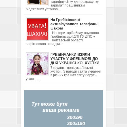
тарифну сітку для розрахунку
зарплат працівникам
бюджетних установ ...
На Гребіківщині
активізувалися телефонні
шахраї
На території обслуговування
Гребінківської ДПІ ГУ ДПС у
Полтавській області
зафіксовано випадки ...
ГРЕБІНЧАНКИ ВЗЯЛИ
УЧАСТЬ У ФЛЕШМОБІ ДО
ДНЯ УКРАЇНСЬКОЇ ХУСТКИ
7 грудня - день української
хустки. З нагоди свята українки
в різних країнах світу беруть
участь ...