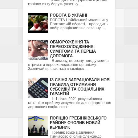
країнах світу беруть участь у ...
РОБОТА В УКРАЇНІ
РОБОТА Найбільший малинник у
Полтавській області – проводить
набір працівників на сезонну ...
ОБМОРОЖЕННЯ ТА
ПЕРЕОХОЛОДЖЕННЯ:
СИМПТОМИ ТА ПЕРША
ДОПОМОГА
В зимову, морозну погоду можна
отримати переохолодження організму.
Зазвичай це стається внаслідок ...
ІЗ СІЧНЯ ЗАПРАЦЮВАЛИ НОВІ
ПРАВИЛА ОТРИМАННЯ
СУБСИДІЙ ТА СОЦІАЛЬНИХ
ГАРАНТІЙ
Із 1 січня 2021 року змінився
механізм прийому документів для оформлення
державних соціальних ...
ПОЛІЦІЮ ГРЕБІНКІВСЬКОГО
РАЙОНУ ОЧОЛИВ НОВИЙ
КЕРІВНИК
Гребінківське відділення
тимчасово очолив Олександр