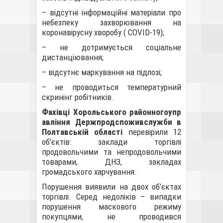
– відсутні інформаційні матеріали про
небезпеку захворювання на
коронавірусну хворобу ( COVID-19);
– не дотримується соціальне
дистанціювання;
– відсутнє маркування на підлозі;
– не проводиться температурний
скринінг робітників.
Фахівці
Хорольськ
ого
районн
ого
упр
авління Держпродспоживслужби в
Полтавській області
перевірили 12
об’єктів: заклади торгівлі
продовольчими та непродовольчими
товарами, ДНЗ, закладах
громадського харчування.
Порушення виявили на двох об’єктах
торгівлі. Серед недоліків – випадки
порушення маскового режиму
покупцями, не проводився