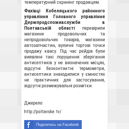
температурний скринінг продавцям.
Фахівц
і
Кобеляцького районного
управління Головного управління
Держпродспоживслужби в
Полтавській області
перевірили
магазини продовольчих та
непродовольчих товарів, магазини
автозапчастин, вуличні торгові точки
продажу квасу. Під час рейдів були
виявлені такі порушення: зберігання
антисептиків у не визначених місцях,
відсутні безконтактні термометри,
антисептики знаходилися у ємностях
не практичних для застосування,
відсутні розмежувальні розмітки.
Джерело:
http://poltavske.tv/
Поділитись на Facebook