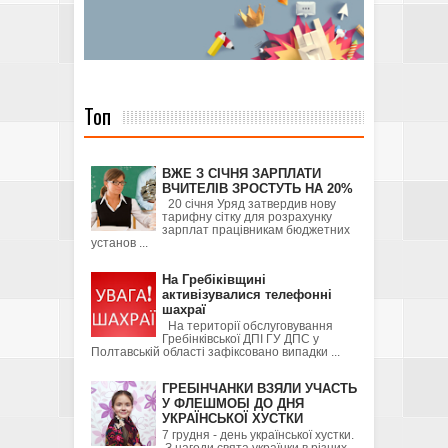
Топ
ВЖЕ З СІЧНЯ ЗАРПЛАТИ
ВЧИТЕЛІВ ЗРОСТУТЬ НА 20%
20 січня Уряд затвердив нову
тарифну сітку для розрахунку
зарплат працівникам бюджетних
установ ...
На Гребіківщині
активізувалися телефонні
шахраї
На території обслуговування
Гребінківської ДПІ ГУ ДПС у
Полтавській області зафіксовано випадки ...
ГРЕБІНЧАНКИ ВЗЯЛИ УЧАСТЬ
У ФЛЕШМОБІ ДО ДНЯ
УКРАЇНСЬКОЇ ХУСТКИ
7 грудня - день української хустки.
З нагоди свята українки в різних