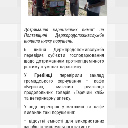
Дотримання карантинних вимог: на
Полтавщині Держпродспоживслужба
виявила низку порушень.
6 липня Держпродспоживслужба
перевіряє суб’єкти господарювання
щодо дотриманням протиепідемічного
режиму в умовах карантину.
У
Гребінці
перевірили заклад
громадського харчування – кафе
«Берізка», магазин реалізації
продовольчих товарів «Гарячий хліб»
та ветеринарну аптеку.
У ході перевірок у магазині та кафе
виявили такі порушення:
– відсутні ємності для використаних
засобів індивідуального захисту;