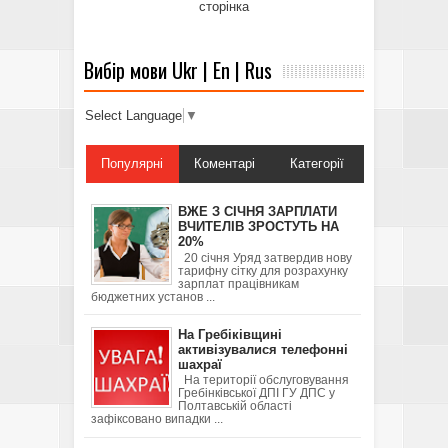
сторінка
Вибір мови Ukr | En | Rus
Select Language
▼
Популярні
Коментарі
Категорії
ВЖЕ З СІЧНЯ ЗАРПЛАТИ
ВЧИТЕЛІВ ЗРОСТУТЬ НА
20%
20 січня Уряд затвердив нову
тарифну сітку для розрахунку
зарплат працівникам
бюджетних установ ...
На Гребіківщині
активізувалися телефонні
шахраї
На території обслуговування
Гребінківської ДПІ ГУ ДПС у
Полтавській області
зафіксовано випадки ...