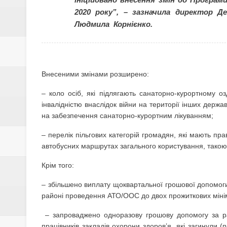
2020 року”, – зазначила директор 
Людмила Корнієнко.
Внесеними змінами розширено:
– коло осіб, які підлягають санаторно-курортному 
інвалідністю внаслідок війни на території інших держа
на забезпечення санаторно-курортним лікуванням;
– перелік пільгових категорій громадян, які мають пр
автобусних маршрутах загального користування, такою 
Крім того:
– збільшено виплату щоквартальної грошової допомоги 
районі проведення АТО/ООС до двох прожиткових мініму
– запроваджено одноразову грошову допомогу за ра
працівників закладів охорони здоров’я, які загинули 