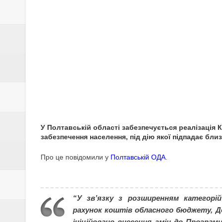
ОБМОРОЖЕННЯ ТА ПЕРЕОХО
13-РІЧНИЙ ХЛОПЕЦЬ ЗГВАЛТУ
ПОЛІЦІЮ ГРЕБІНКІВСЬКОГО 
НКРЕКП встановила нові тарифи
СКІЛЬКИ КОШТУВАТИМЕ РЕЄСТ
НА ПОЛТАВЩИНІ СКАСОВУЮТЬ
У Полтавській області забезпечується реалізація 
19 СІЧНЯ – ОСТАННІЙ ДЕНЬ Р
забезпечення населення, під дію якої підпадає бли
19 СІЧНЯ – ХРЕЩЕННЯ ГОСПО
Про це повідомили у
Полтавській ОДА
.
У ЗВ'ЯЗКУ З ПІДВИЩЕННЯМ Т
“У зв’язку з розширенням категорі
СІЧЕНЬ 2021 РОКУ
рахунок коштів обласного бюджету, 
ініційовано внесення змін до Програми