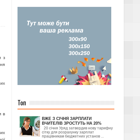
и з
ння
них
Топ
и в
ВЖЕ З СІЧНЯ ЗАРПЛАТИ
ВЧИТЕЛІВ ЗРОСТУТЬ НА 20%
20 січня Уряд затвердив нову тарифну
ших
сітку для розрахунку зарплат
працівникам бюджетних установ ...
ної