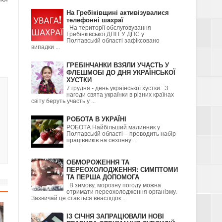
На Гребіківщині активізувалися
телефонні шахраї
На території обслуговування
Гребінківської ДПІ ГУ ДПС у
Полтавській області зафіксовано
випадки ...
ГРЕБІНЧАНКИ ВЗЯЛИ УЧАСТЬ У
ФЛЕШМОБІ ДО ДНЯ УКРАЇНСЬКОЇ
ХУСТКИ
7 грудня - день української хустки. З
нагоди свята українки в різних країнах
світу беруть участь у ...
РОБОТА В УКРАЇНІ
РОБОТА Найбільший малинник у
Полтавській області – проводить набір
працівників на сезонну ...
ОБМОРОЖЕННЯ ТА
ПЕРЕОХОЛОДЖЕННЯ: СИМПТОМИ
ТА ПЕРША ДОПОМОГА
В зимову, морозну погоду можна
отримати переохолодження організму.
Зазвичай це стається внаслідок ...
ІЗ СІЧНЯ ЗАПРАЦЮВАЛИ НОВІ