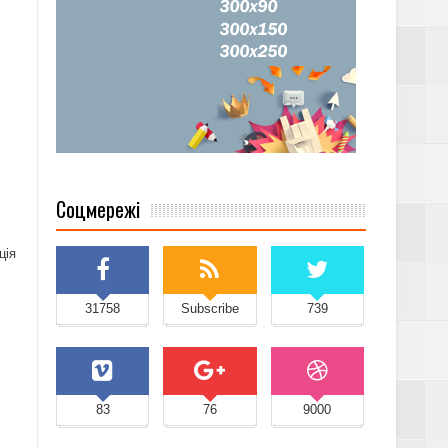
Соцмережі
ція
31758
Subscribe
739
83
76
9000