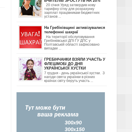
ВЧИТЕЛІВ ЗРОСТУТЬ НА 20%
20 січня Уряд затвердив нову
тарифну сітку для розрахунку
ДІТЬМИ ТА ЯК
зарплат працівникам бюджетних
установ ...
На Гребіківщині активізувалися
телефонні шахраї
На території обслуговування
Гребінківської ДПІ ГУ ДПС у
Полтавській області зафіксовано
випадки ...
Я
ГРЕБІНЧАНКИ ВЗЯЛИ УЧАСТЬ У
ФЛЕШМОБІ ДО ДНЯ
УКРАЇНСЬКОЇ ХУСТКИ
7 грудня - день української хустки. З
нагоди свята українки в різних
ГОРОД-
країнах світу беруть участь ...