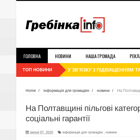
ГОЛОВНА
НОВИНИ
НАША ГРОМАДА
РЕКЛ
ТОП НОВИНИ
З 25 СІЧНЯ ШКОЛИ ТА УНІВ
З 1 СІЧНЯ РОЗПОЧАЛОСЬ ПО
Home
/
інформація для громадян
/
новини
/
На Полтавщин
В НБУ СПРОГНОЗУВАЛИ ІНФЛЯ
На Полтавщині пільгові катего
ДЕНЬ СОБОРНОСТІ УКРАЇНИ 2
соціальні гарантії
ПЛАТНИКИ ЄДИНОГО ПОДАТКУ 
липня 07, 2020
інформація для громадян
,
новини