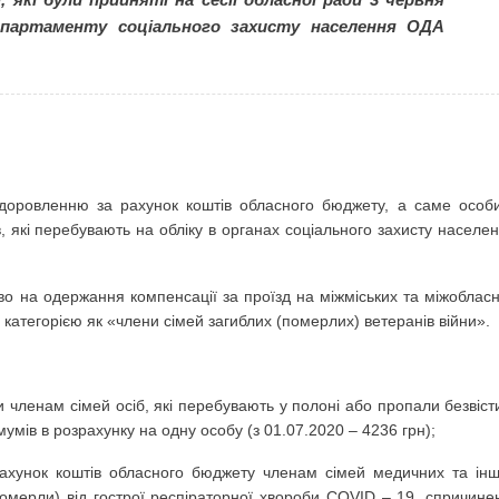
Департаменту соціального захисту населення ОДА
оздоровленню за рахунок коштів обласного бюджету, а саме особ
в, які перебувають на обліку в органах соціального захисту населе
аво на одержання компенсації за проїзд на міжміських та міжоблас
категорією як «члени сімей загиблих (померлих) ветеранів війни».
членам сімей осіб, які перебувають у полоні або пропали безвіст
мів в розрахунку на одну особу (з 01.07.2020 – 4236 грн);
хунок коштів обласного бюджету членам сімей медичних та ін
(померли) від гострої респіраторної хвороби COVID – 19, спричине