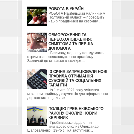
РОБОТА В УКРАЇНІ
РОБОТА Найбільший малинник у
Полтавській області – проводить
набір працівників на сезонну ...
ОБМОРОЖЕННЯ ТА
ПЕРЕОХОЛОДЖЕННЯ:
СИМПТОМИ ТА ПЕРША
ДОПОМОГА
В зимову, морозну погоду можна
отримати переохолодження організму.
Зазвичай це стається внаслідок ...
ІЗ СІЧНЯ ЗАПРАЦЮВАЛИ НОВІ
ПРАВИЛА ОТРИМАННЯ
СУБСИДІЙ ТА СОЦІАЛЬНИХ
ГАРАНТІЙ
Із 1 січня 2021 року змінився
механізм прийому документів для оформлення
державних соціальних ...
ПОЛІЦІЮ ГРЕБІНКІВСЬКОГО
РАЙОНУ ОЧОЛИВ НОВИЙ
КЕРІВНИК
Гребінківське відділення
тимчасово очолив Олександр
Шаповаленко . 19-го січня заступник ...