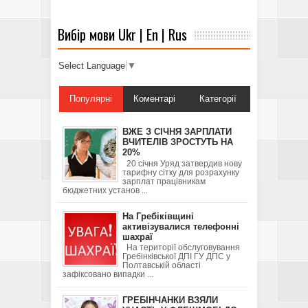
Вибір мови Ukr | En | Rus
Select Language
▼
Популярні
Коментарі
Категорії
ВЖЕ З СІЧНЯ ЗАРПЛАТИ
ВЧИТЕЛІВ ЗРОСТУТЬ НА
20%
20 січня Уряд затвердив нову
тарифну сітку для розрахунку
зарплат працівникам
бюджетних установ ...
На Гребіківщині
активізувалися телефонні
шахраї
На території обслуговування
Гребінківської ДПІ ГУ ДПС у
Полтавській області
зафіксовано випадки ...
ГРЕБІНЧАНКИ ВЗЯЛИ