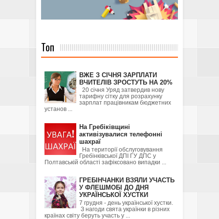
Топ
ВЖЕ З СІЧНЯ ЗАРПЛАТИ
ВЧИТЕЛІВ ЗРОСТУТЬ НА 20%
20 січня Уряд затвердив нову
тарифну сітку для розрахунку
зарплат працівникам бюджетних
установ ...
На Гребіківщині
активізувалися телефонні
шахраї
На території обслуговування
Гребінківської ДПІ ГУ ДПС у
Полтавській області зафіксовано випадки ...
ГРЕБІНЧАНКИ ВЗЯЛИ УЧАСТЬ
У ФЛЕШМОБІ ДО ДНЯ
УКРАЇНСЬКОЇ ХУСТКИ
7 грудня - день української хустки.
З нагоди свята українки в різних
країнах світу беруть участь у ...