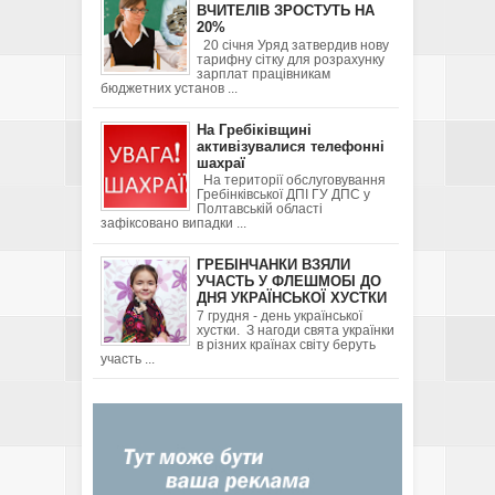
ВЧИТЕЛІВ ЗРОСТУТЬ НА
20%
20 січня Уряд затвердив нову
тарифну сітку для розрахунку
зарплат працівникам
бюджетних установ ...
На Гребіківщині
активізувалися телефонні
шахраї
На території обслуговування
Гребінківської ДПІ ГУ ДПС у
Полтавській області
зафіксовано випадки ...
ГРЕБІНЧАНКИ ВЗЯЛИ
УЧАСТЬ У ФЛЕШМОБІ ДО
ДНЯ УКРАЇНСЬКОЇ ХУСТКИ
7 грудня - день української
хустки. З нагоди свята українки
в різних країнах світу беруть
участь ...