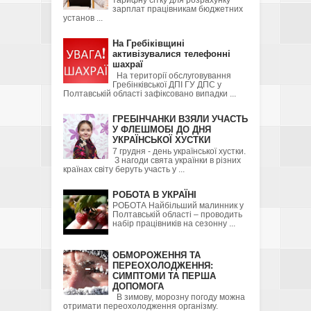
тарифну сітку для розрахунку
зарплат працівникам бюджетних
установ ...
На Гребіківщині
активізувалися телефонні
шахраї
На території обслуговування
Гребінківської ДПІ ГУ ДПС у
Полтавській області зафіксовано випадки ...
ГРЕБІНЧАНКИ ВЗЯЛИ УЧАСТЬ
У ФЛЕШМОБІ ДО ДНЯ
УКРАЇНСЬКОЇ ХУСТКИ
7 грудня - день української хустки.
З нагоди свята українки в різних
країнах світу беруть участь у ...
РОБОТА В УКРАЇНІ
РОБОТА Найбільший малинник у
Полтавській області – проводить
набір працівників на сезонну ...
ОБМОРОЖЕННЯ ТА
ПЕРЕОХОЛОДЖЕННЯ:
СИМПТОМИ ТА ПЕРША
ДОПОМОГА
В зимову, морозну погоду можна
отримати переохолодження організму.