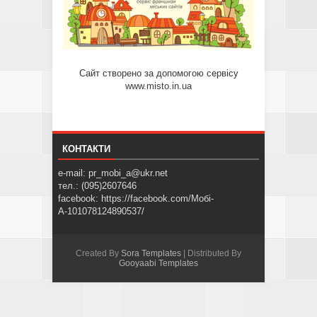
Сайт створено за допомогою сервісу
www.misto.in.ua
КОНТАКТИ
e-mail: pr_mobi_a@ukr.net
тел.: (095)2607646
facebook: https://facebook.com/Мобі-
А-101078124890537/
Created By
Sora Templates
| Distributed By
Gooyaabi Templates